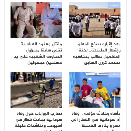
سياسية
حوادث
بعد إقراره بصفع المعلم
مقتل معتمد العباسية
وإشهار الطبنجة.. لجنة
تقلي سابقا مسؤول
المعلمين تطالب بمحاسبة
المقاومة الشعبية على يد
معتمد كرري السابق
مسلحين مجهولين
مجتمع
أخبار عاجلة
مأساة وحادثة مؤلمة .. وفاة
تضارب الروايات حول وفاة
أم سودانية في القطار الى
سودانية بحادث قطار في
مصر وابناءها الخمسة
أسيوط.. ومناشدات عاجلة