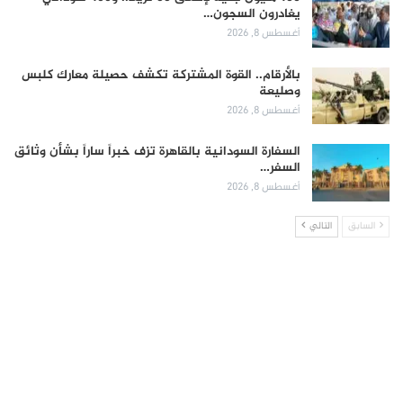
يغادرون السجون…
أغسطس 8, 2026
بالأرقام.. القوة المشتركة تكشف حصيلة معارك كلبس
وصليعة
أغسطس 8, 2026
السفارة السودانية بالقاهرة تزف خبراً ساراً بشأن وثائق
السفر…
أغسطس 8, 2026
السابق
التالي