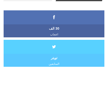
30 الف
اعجاب
تويتر
المتابعين