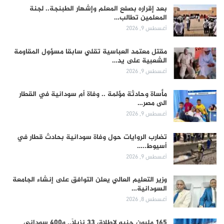
بعد إقراره بصفع المعلم وإشهار الطبنجة.. لجنة
المعلمين تطالب…
أغسطس 9, 2026
مقتل معتمد العباسية تقلي سابقا مسؤول المقاومة
الشعبية على يد…
أغسطس 9, 2026
مأساة وحادثة مؤلمة .. وفاة أم سودانية في القطار
الى مصر…
أغسطس 9, 2026
تضارب الروايات حول وفاة سودانية بحادث قطار في
أسيوط..…
أغسطس 9, 2026
وزير التعليم العالي يعلن التوافق على إنشاء الجامعة
السودانية…
أغسطس 8, 2026
165 مليون جنيه لإطلاق 33 نزيلاً.. و400 سوداني