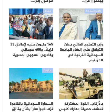
يبحثون عن…
للوصول إلى…
علوم وتكنلوجيا
مجتمع
وزير التعليم العالي يعلن
165 مليون جنيه لإطلاق 33
التوافق على إنشاء الجامعة
نزيلاً.. و400 سوداني
السودانية التركية في
يغادرون السجون المصرية
الخرطوم
سياسية
سياسية
بالأرقام.. القوة المشتركة
السفارة السودانية بالقاهرة
تكشف حصيلة معارك كلبس
تزف خبراً ساراً بشأن وثائق