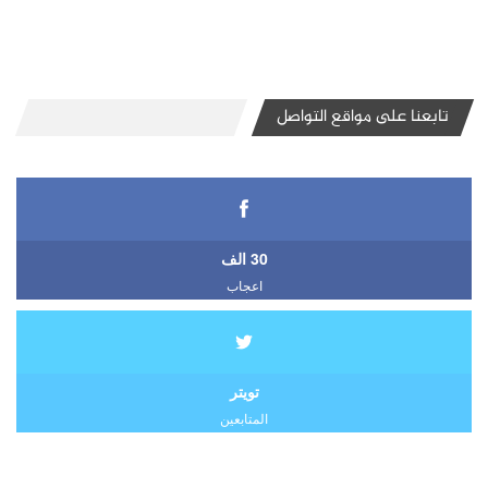
تابعنا على مواقع التواصل
30 الف
اعجاب
تويتر
المتابعين