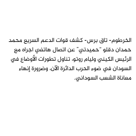
الخرطوم- تاق برس- كشف قوات الدعم السريع محمد
حمدان دقلو “حميدتي” عن اتصال هاتفي اجراه مع
الرئيس الكيني وليام روتو، تناول تطورات الأوضاع في
السودان في ضوء الحرب الدائرة الآن، وضرورة إنهاء
معاناة الشعب السوداني.