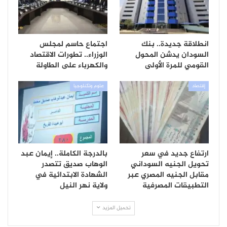
انطلاقة جديدة.. بنك
اجتماع حاسم لمجلس
السودان يدشن المحول
الوزراء.. تطورات الاقتصاد
القومي للمرة الأولى
والكهرباء على الطاولة
إقتصاد
علوم وتكنلوجيا
ارتفاع جديد في سعر
بالدرجة الكاملة.. إيمان عبد
تحويل الجنيه السوداني
الوهاب صديق تتصدر
مقابل الجنيه المصري عبر
الشهادة الابتدائية في
التطبيقات المصرفية
ولاية نهر النيل
تحميل المزيد