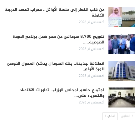
من قلب الخطر إلى منصة الأوائل.. محراب تحصد الدرجة
الكاملة
أغسطس 6, 2026
تفويج 8,700 سوداني من مصر ضمن برنامج العودة
الطوعية..…
أغسطس 6, 2026
انطلاقة جديدة.. بنك السودان يدشن المحول القومي
للمرة الأولى
أغسطس 6, 2026
اجتماع حاسم لمجلس الوزراء.. تطورات الاقتصاد
والكهرباء على…
أغسطس 6, 2026
السابق
التالي