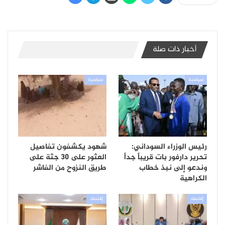
أخبار ذات صلة
سياسية
سياسية
رئيس الوزراء السوداني:
شهود يكشفون تفاصيل
تحرير دارفور بات قريباً جداً
العثور على 30 جثة على
وندعو إلى نبذ خطاب
طريق النزوح من الفاشر
الكراهية
إقتصاد
إقتصاد