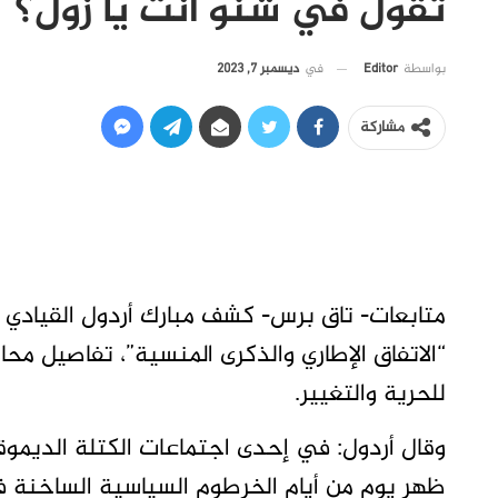
تقول في شنو انت يا زول؟
في
ديسمبر 7, 2023
بواسطة
Editor
مشاركة
متابعات- تاق برس- كشف مبارك أردول القيادي 
“الاتفاق الإطاري والذكرى المنسية”، تفاصيل م
للحرية والتغيير.
وقال أردول: في إحدى اجتماعات الكتلة الديموق
ظهر يوم من أيام الخرطوم السياسية الساخنة ف