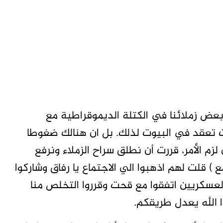
بعض زملائنا في الكتلة الديموقراطية مع
ت تعقد في البيوت لذلك. بل ان هنالك ضغوطا
زم الأمر، قررت أن نطلق سراح الزملاء ونرفع
 ) قلت لهم اذهبوا الي الاجتماع يا رفاق وشاركوا
العسكريين اتفقوا مع قحت وقرروا التخلص منا
ا الله يعدل طريقكم.