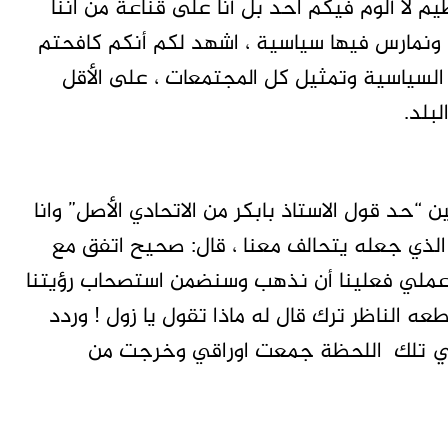
م لا ألوم فيكم احد بل أنا على قناعة من اننا
نمارس فيها سياسية ، اشهد لكم أنكم كافحتم
السياسية وتمثيل كل المجتمعات ، على الأقل
بلد.
 “حد قول الاستاذ بابكر من الاتحادي الأصل” وانا
 الذي جعله يتحالف معنا ، قال: صحيح اتفق مع
ح عملي فعلينا أن نذهب وسنضمن استصحاب رؤيتنا
ه الناظر ترك قال له ماذا تقول يا زول ! وردد
 في تلك اللحظة جمعت اوراقي وخرجت من