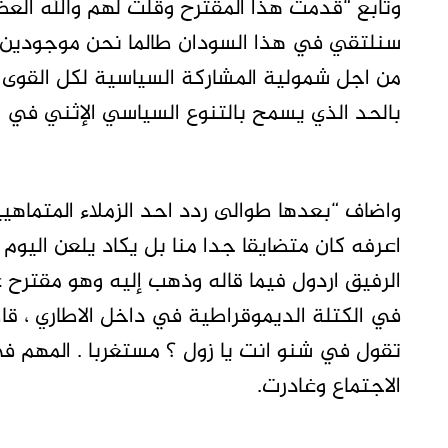
وتابع “قدمت هذا المقترح وقلت لهم والله العظي
سنلتقي في هذا السودان طالما نحن موجودين و
من اجل شمولية المشاركة السياسية لكل القوى 
بالحد الذي يسمح بالتنوع السياسي الإثني في ال
واضاف “بعدها طوالى ردد احد الزملاء المتماهيين
اعرفه كان متضايقا جدا منا بل يكاد يلعن اليوم
الرفيق اردول فيما قاله وذهب إليه وهو مقتر
في الكتلة الديموقراطية في داخل الاطاري ، قاطع
تقول في شنو انت يا زول ؟ مستغربا . المهم
الاجتماع وغادرت.