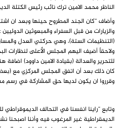
الناظر محمد الامين ترك نائب رئيس الكتلة الديمو
وأضاف “كان الجند المطروح حينها وبعد ان اشتد
والزيارات من قبل السفراء والمبعوثين الدوليين
(التنظيمات الستة)، وهي حركتي العدل والمساوا
ولاحقاً أضيف اليهم المجلس الأعلى لنظارات ال
للتحرير والعدالة (بقيادة الامين داوود) اضافة 
كان ذلك بعد أن اتفق المجلس المركزي مع (بعض
وقرروا ان يكون لديها حق المشاركة في رسم مس
وتابع “راينا انفسنا في التحالف الديموقراطي ل
الديمقراطية غير المرغوب فيه وأننا اصبحنا نشك