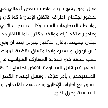
وقال أردول في سرده: واصلت بعض أعمالي في ال
لحضور اجتماع (أطراف الاتفاق الإطاري) كما كان 
بواسطة التنظيمات الست، وكانت نتيجته الآتي:
وغادر وأعتقد ترك موقفه مكتوبا، اما الناظر مح
نبقى جميعنا، وقال الدكتور جبريل بعد ان وبخ ا
ناس اردول او بغيره وانما متعلق بقضية المواطن
نصب نفسه في تحديد المشاركة السياسية في بلد
انه امر غير قابل للمساومة، انفض اجتماع التن
(المستبعدون بأمر هؤلاء)، وفشل اجتماع القصر
تنسق مع أطراف الإطاري وتوعدهم بالالتحاق او 
السياسية وعزل اخرى .