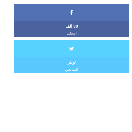
30 الف
اعجاب
تويتر
المتابعين