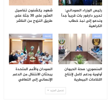
رئيس الوزراء السوداني:
شهود يكشفون تفاصيل
تحرير دارفور بات قريباً جداً
العثور على 30 جثة على
وندعو إلى نبذ خطاب
طريق النزوح من الفاشر
الكراهية
إقتصاد
إقتصاد
المنصوري: صحة الحيوان
السودان والأمم المتحدة
أولوية ودعم كامل لإنتاج
يبحثان الانتقال من الدعم
اللقاحات البيطرية
الإنساني إلى التعافي
تحميل المزيد