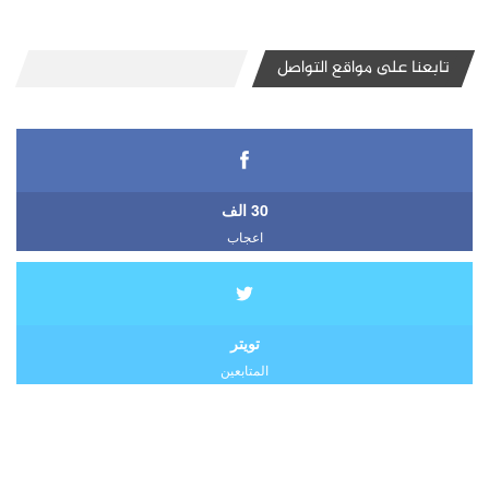
تابعنا على مواقع التواصل
30 الف
اعجاب
تويتر
المتابعين