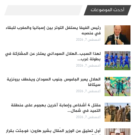
أحدث الموضوعات
رئيس الفيفا يستغل التوتر بين إسبانيا والمغرب للبقاء
في منصبه
أغسطس 7, 2026
لهذا السبب..الهلال السوداني يعتذر عن المشاركة في
بطولة غرب…
أغسطس 7, 2026
الهلال يعبر الجاموس جنوب السودان ويخطف برونزية
سيكافا
أغسطس 7, 2026
مقتل 4 أشخاص وإصابة آخرين بهجوم على منطقة
التميد في شمال…
أغسطس 7, 2026
أول تعليق من الوزير المُقال بشير هارون: فوجئت بقرار