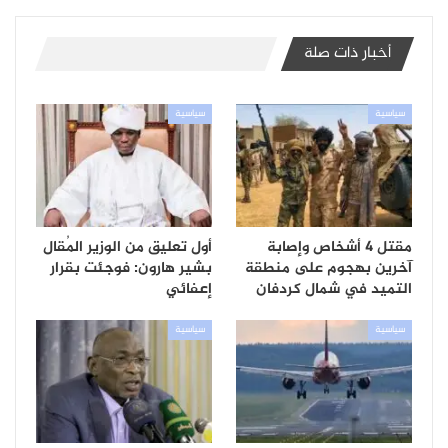
أخبار ذات صلة
سياسية
سياسية
مقتل 4 أشخاص وإصابة
أول تعليق من الوزير المُقال
آخرين بهجوم على منطقة
بشير هارون: فوجئت بقرار
التميد في شمال كردفان
إعفائي
سياسية
سياسية