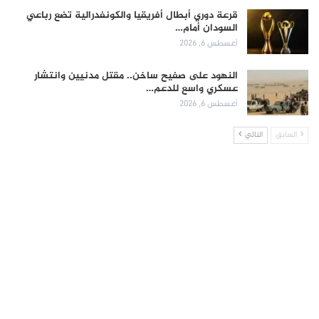
قرعة دوري أبطال أفريقيا والكونفدرالية تضع رباعي
السودان أمام…
أغسطس 6, 2026
النهود على صفيح ساخن.. مقتل مدنيين وانتشار
عسكري واسع للدعم…
أغسطس 6, 2026
السابق
التالي