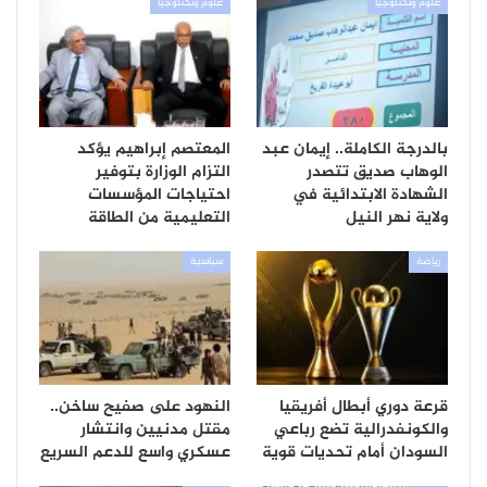
علوم وتكنلوجيا
علوم وتكنلوجيا
بالدرجة الكاملة.. إيمان عبد
المعتصم إبراهيم يؤكد
الوهاب صديق تتصدر
التزام الوزارة بتوفير
الشهادة الابتدائية في
احتياجات المؤسسات
ولاية نهر النيل
التعليمية من الطاقة
رياضة
سياسية
قرعة دوري أبطال أفريقيا
النهود على صفيح ساخن..
والكونفدرالية تضع رباعي
مقتل مدنيين وانتشار
السودان أمام تحديات قوية
عسكري واسع للدعم السريع