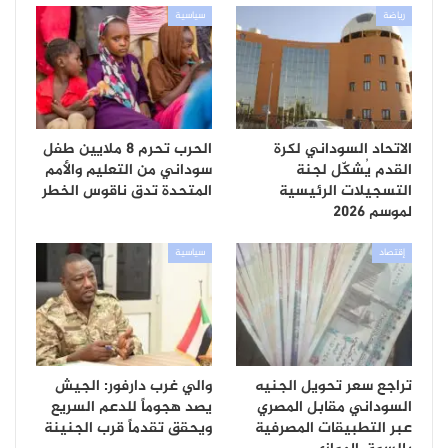
رياضة
سياسية
الاتحاد السوداني لكرة
الحرب تحرم 8 ملايين طفل
القدم يُشكّل لجنة
سوداني من التعليم والأمم
التسجيلات الرئيسية
المتحدة تدق ناقوس الخطر
لموسم 2026
إقتصاد
سياسية
تراجع سعر تحويل الجنيه
والي غرب دارفور: الجيش
السوداني مقابل المصري
يصد هجوماً للدعم السريع
عبر التطبيقات المصرفية
ويحقق تقدماً قرب الجنينة