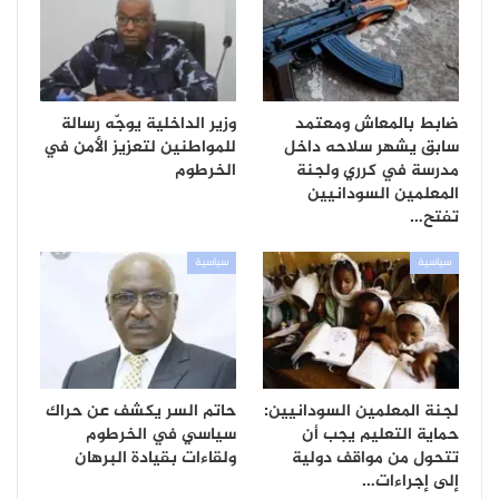
ضابط بالمعاش ومعتمد
وزير الداخلية يوجّه رسالة
سابق يشهر سلاحه داخل
للمواطنين لتعزيز الأمن في
مدرسة في كرري ولجنة
الخرطوم
المعلمين السودانيين
تفتح…
سياسية
سياسية
لجنة المعلمين السودانيين:
حاتم السر يكشف عن حراك
حماية التعليم يجب أن
سياسي في الخرطوم
تتحول من مواقف دولية
ولقاءات بقيادة البرهان
إلى إجراءات…