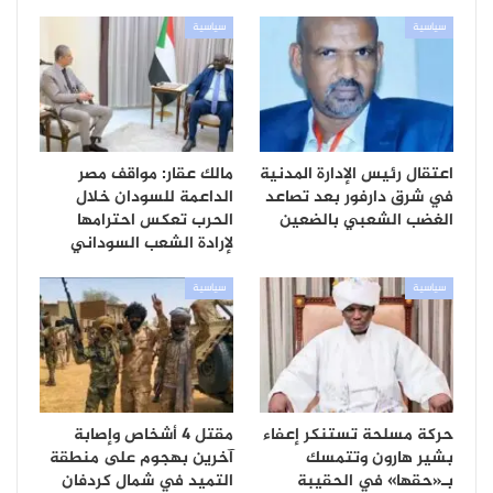
سياسية
سياسية
اعتقال رئيس الإدارة المدنية
مالك عقار: مواقف مصر
في شرق دارفور بعد تصاعد
الداعمة للسودان خلال
الغضب الشعبي بالضعين
الحرب تعكس احترامها
لإرادة الشعب السوداني
سياسية
سياسية
حركة مسلحة تستنكر إعفاء
مقتل 4 أشخاص وإصابة
بشير هارون وتتمسك
آخرين بهجوم على منطقة
بـ«حقها» في الحقيبة
التميد في شمال كردفان