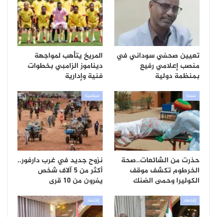
تعيين صحفي سوداني في
المريخ يتأهب لمواجهة
منصب إعلامي رفيع
ديناموز الزامبي بخطوات
بمنظمة دولية
فنية وإدارية
صحة
سياسية
حذرت من الشائعات..صحة
نزوح جديد في غرب دارفور..
الخرطوم تكشف موقف
أكثر من 5 آلاف شخص
الكوليرا وحمى الضنك
يفرون من 10 قرى
إقتصاد
إقتصاد