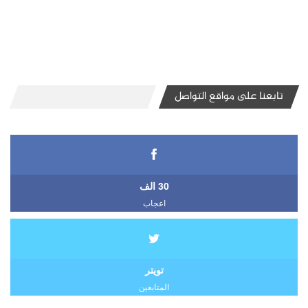
تابعنا على مواقع التواصل
30 الف
اعجاب
تويتر
المتابعين