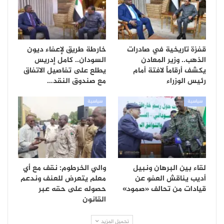
قفزة تاريخية في صادرات
خارطة طريق لإعفاء ديون
الذهب.. وزير المعادن
السودان.. كامل إدريس
يكشف أرقاماً لافتة أمام
يطلع على تفاصيل الاتفاق
رئيس الوزراء
مع صندوق النقد…
سياسية
سياسية
لقاء بين البرهان ونبيل
والي الخرطوم: نقف مع أي
أديب يناقش العفو عن
معلم يتعرض للعنف وندعم
قيادات من تحالف «صمود»
حصوله على حقه عبر
القانون
تحميل المزيد