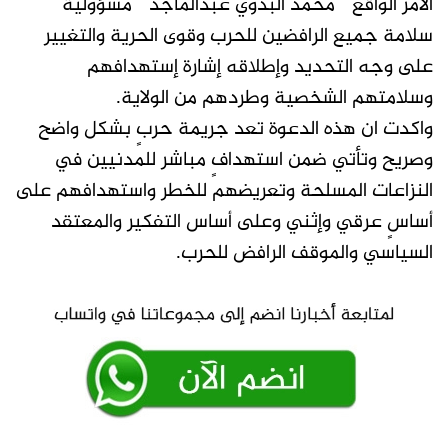
الأمر الواقع ” محمد البدوي عبدالماجد ” مسؤولية
سلامة جميع الرافضين للحرب وقوى الحرية والتغيير
على وجه التحديد وإطلاقه إشارة إستهدافهم
وسلامتهم الشخصية وطردهم من الولاية.
واكدت ان هذه الدعوة تعد جريمة حربٍ بشكل واضح
وصريح وتأتي ضمن استهدافٍ مباشر للمدنيين في
النزاعات المسلحة وتعريضهم للخطر واستهدافهم على
أساسٍ عرقي وإثني وعلى أساس التفكير والمعتقد
السياسي والموقف الرافض للحرب.