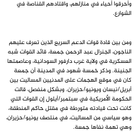
وأحرقوا أحياء في منازلهم، واقتادهم القناصة في
الشوارع.
ومن بين قادة قوات الدعم السريع الذين تعرف عليهم
الناجون، الجنرال عبد الرحمن جمعة، قائد القوات شبه
العسكرية في ولاية غرب دارفور السودانية، وعاصمتها
الجنينة. وذكر خمسة شهود في المدينة أن جمعة
كان في موقع الهجمات على المدنيين المساليت بين
أبريل/نيسان ويونيو/حزيران. وبشكل منفصل، قالت
الحكومة الأمريكية في سبتمبر/أيلول إن القوات التي
كانت تحت قيادته متورطة في مقتل حاكم المنطقة،
وهو سياسي من المساليت، في منتصف يونيو/حزيران،
وهي تهمة نفاها جمعة.