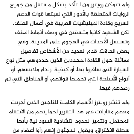
ولم تتمكن رويترز من التأكد بشكل مستقل من جميع
الروايات المتعلقة بالأدوار التي لعبتها قوات الدعم
السريع وقادة الميليشيات العربية في أعمال العنف.
لكن الشهود كانوا متسقين في وصف أنماط العنف
وتسلسل الأحداث في الهجوم على المدينة. وفي
بعض الحالات، قدم العديد من الأشخاص تفاصيل
مماثلة حول القادة المحددين الذين حددوهم، مثل نوع
السيارة التي سافروا بها، أو كيفية ارتداء ملابسهم، أو
أنواع الأسلحة التي تحملها قواتهم، أو المناطق التي تم
رصدهم فيها.
ولم تنشر رويترز الأسماء الكاملة للناجين الذين أجريت
معهم مقابلات في هذا التقرير لحمايتهم من الانتقام
المحتمل. وتتميز الحدود التشادية السودانية بأنها
سهلة الاختراق، ويقول اللاجئون إنهم رأوا أعضاء من