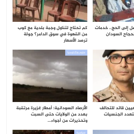
ل إلى الحج.. خدمات
كم تحتاج لتناول وجبة بلدية مع كوب
لحجاج السودان
من القهوة في سوق الدامر؟ جولة
ترصد الأسعار
علوم وتكنلوجيا
يين قائد للتحالف
الأرصاد السودانية: أمطار غزيرة مرتقبة
تعدد الجنسيات
بعدد من الولايات حتى السبت
وتحذيرات من أجواء…
سياسية