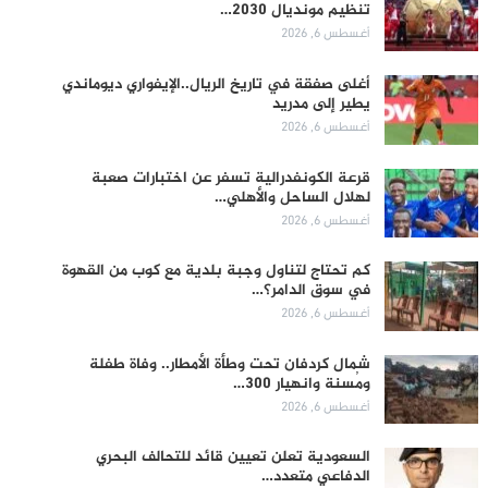
تنظيم مونديال 2030…
أغسطس 6, 2026
أغلى صفقة في تاريخ الريال..الإيفواري ديوماندي
يطير إلى مدريد
أغسطس 6, 2026
قرعة الكونفدرالية تسفر عن اختبارات صعبة
لهلال الساحل والأهلي…
أغسطس 6, 2026
كم تحتاج لتناول وجبة بلدية مع كوب من القهوة
في سوق الدامر؟…
أغسطس 6, 2026
شمال كردفان تحت وطأة الأمطار.. وفاة طفلة
ومُسنة وانهيار 300…
أغسطس 6, 2026
السعودية تعلن تعيين قائد للتحالف البحري
الدفاعي متعدد…