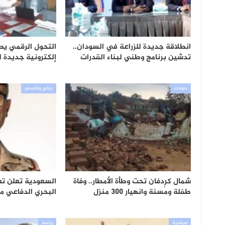
انطلاقة جديدة للزراعة في السودان..
التحول الرقمي يص
تدشين برنامج وطني لبناء القدرات
إلكترونية جديدة 
حوادث
دولي واقليمي
شمال كردفان تحت وطأة الأمطار.. وفاة
السعودية تعلن تع
طفلة ومُسنة وانهيار 300 منزل
البحري الدفاعي م
سياسية
رياضة