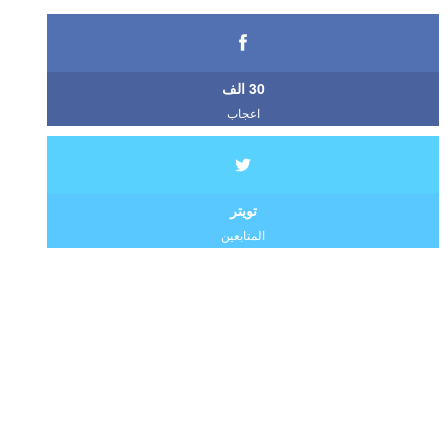
30 الف
اعجاب
تويتر
المتابعين