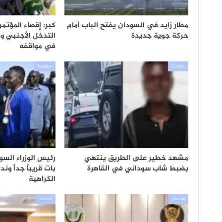
مطار زايد في السودان يفتح الباب أمام
كبر: إقصاء المؤتم
حركة جوية جديدة
التدخل الأجنبي وع
في مواقفه
حوادث
سياسية
مشهد خطير على الطريق ينتهي
رئيس الوزراء السود
بضبط شاب سوداني في القاهرة
بات قريباً جداً ون
الكراهية
إقتصاد
إقتصاد