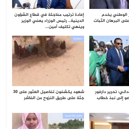
ر الوطني يخدم
إعادة ترتيب مفاجئة في قطاع الشؤون
لى البرهان الثبات
الدينية.. رئيس الوزراء يعفي الوزير
وينهي تكليف أمين…
سياسية
اني: تحرير دارفور
شهود يكشفون تفاصيل العثور على 30
دعو إلى نبذ خطاب
جثة على طريق النزوح من الفاشر
علوم وتكنلوجيا