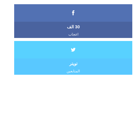
30 الف
اعجاب
تويتر
المتابعين