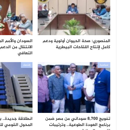
المنصوري: صحة الحيوان أولوية ودعم
السودان والأمم ال
كامل لإنتاج اللقاحات البيطرية
الانتقال من الدعم
التعافي
سياسية
إقتصاد
تفويج 8,700 سوداني من مصر ضمن
انطلاقة جديدة.. 
برنامج العودة الطوعية.. وترتيبات
المحول القومي للم