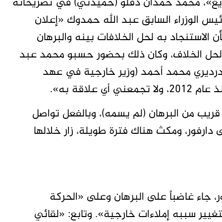
سريع»، محمد حمدان دقلو (حميدتي) في تصريحاته
ئيس الوزراء السابق عبد الله حمدوك «إعلان
 الاستنجاد به لحل الخلافات بينه والبرهان
حل الخلاف، وكان ذلك بحضور حسبو محمد عبد
لدرديري محمد أحمد (وزير خارجية في عهد
علاقة به».
ريب من البرهان (لم يسمه)، وبالفعل تواصل
 دارفور، ومكث هناك فترة طويلة، زار خلالها
 جاء غاضباً على البرهان وعلى «الحركة
تغيير سببه إملاءات خارجية». وتابع: «لقائي