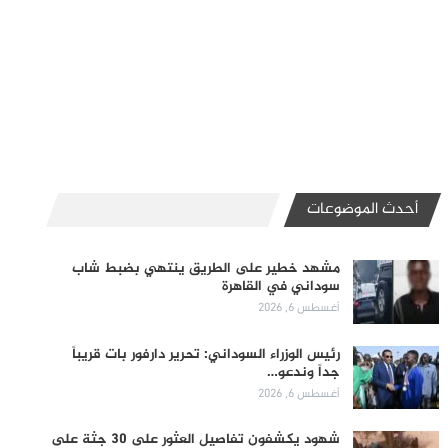
أحدث الموضوعات
مشهد خطير على الطريق ينتهي بضبط شاب
سوداني في القاهرة
أغسطس 6, 2026
رئيس الوزراء السوداني: تحرير دارفور بات قريباً
جداً وندعو…
أغسطس 6, 2026
شهود يكشفون تفاصيل العثور على 30 جثة على