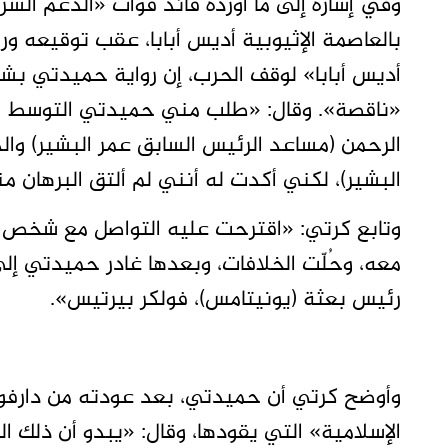
وفي إشارة إلى ما أورده قائد قوات «الدعم ال
بالعاصمة الإثيوبية أديس أبابا، عقب توقيعه ور
أديس أبابا» لوقف الحرب، إن رواية حميدتي بشأن
«ناقصة». وقال: «طلب مني حميدتي التوسط ل
الرحمن (مساعد الرئيس السابق عمر البشير) وا
البشير)، لكني أكدت له أنني لم ألتق البرهان منذ عام 2012، ولا تجمعني أي 
وتابع كرتي: «اقترحت عليه التواصل مع شخص ق
معه، وحُلّت الخلافات، وبعدها غادر حميدتي إلى
رئيس بعثة (يونيتامس)، فولكر بيرتيس».
وأوضح كرتي أن حميدتي، بعد عودته من دارفور،
الإسلامية» التي يقودها، وقال: «يبدو أن ذلك ال