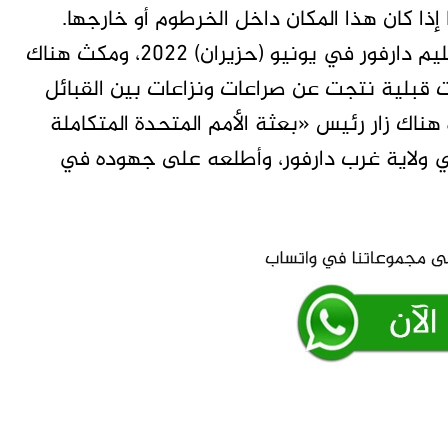
ذا كان هذا المكان داخل الخرطوم أو خارجها.
وبالفعل، كان حميدتي قد غادر الخرطوم إلى إقليم دارفور في يونيو (حزيران) 2022، ومكث هناك
 قبلية نتجت عن صراعات ونزاعات بين القبائل
ناك زار رئيس «بعثة الأمم المتحدة المتكاملة
ي ولاية غرب دارفور، وأطلعه على جهوده في