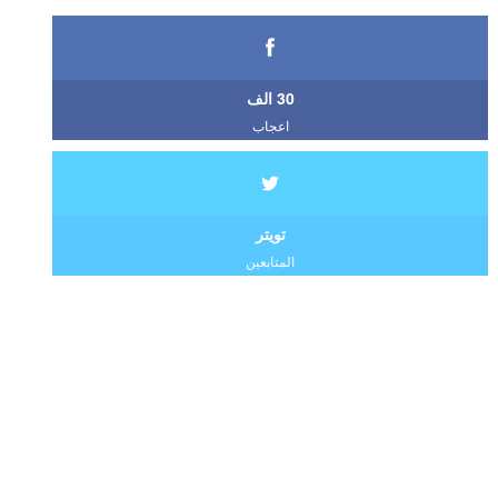
30 الف
اعجاب
تويتر
المتابعين