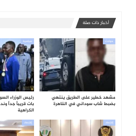
أخبار ذات صلة
حوادث
سياسية
مشهد خطير على الطريق ينتهي
رئيس الوزراء السود
بضبط شاب سوداني في القاهرة
بات قريباً جداً ون
الكراهية
إقتصاد
إقتصاد