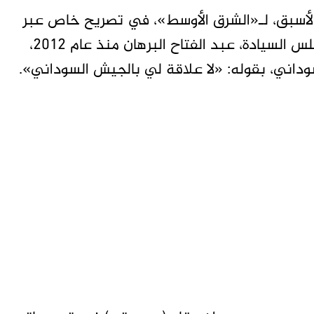
ن الأسبق، لـ«الشرق الأوسط»، في تصريح خاص عبر
الهاتف من مكان مجهول، إنه لم يلتق رئيس مجلس السيادة، عبد الفتاح البرهان منذ عام 2012،
وداني، بقوله: «لا علاقة لي بالجيش السوداني».