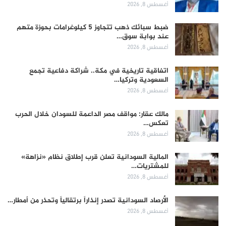
أغسطس 8, 2026
ضبط سبائك ذهب تتجاوز 5 كيلوغرامات بحوزة متهم
عند بوابة سوق…
أغسطس 8, 2026
اتفاقية تاريخية في مكة.. شراكة دفاعية تجمع
السعودية وتركيا…
أغسطس 8, 2026
مالك عقار: مواقف مصر الداعمة للسودان خلال الحرب
تعكس…
أغسطس 8, 2026
المالية السودانية تعلن قرب إطلاق نظام «نزاهة»
للمشتريات…
أغسطس 8, 2026
الأرصاد السودانية تصدر إنذاراً برتقالياً وتحذر من أمطار…
أغسطس 8, 2026