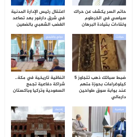
حاتم السر يكشف عن حراك
اعتقال رئيس الإدارة المدنية
سياسي في الخرطوم
في شرق دارفور بعد تصاعد
ولقاءات بقيادة البرهان
الغضب الشعبي بالضعين
حوادث
دولي واقليمي
ضبط سبائك ذهب تتجاوز 5
اتفاقية تاريخية في مكة..
كيلوغرامات بحوزة متهم
شراكة دفاعية تجمع
عند بوابة سوق طواحين
السعودية وتركيا وباكستان
دارمالي
سياسية
إقتصاد