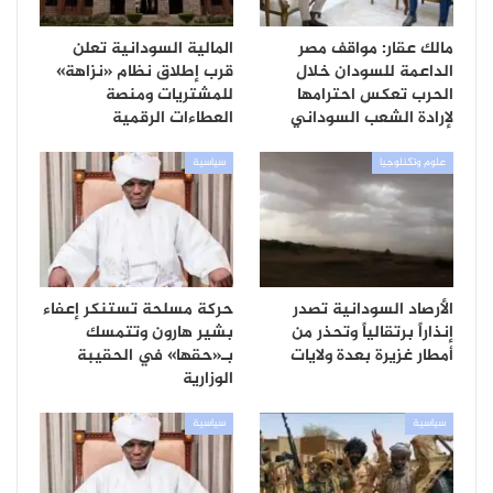
مالك عقار: مواقف مصر
المالية السودانية تعلن
الداعمة للسودان خلال
قرب إطلاق نظام «نزاهة»
الحرب تعكس احترامها
للمشتريات ومنصة
لإرادة الشعب السوداني
العطاءات الرقمية
علوم وتكنلوجيا
سياسية
الأرصاد السودانية تصدر
حركة مسلحة تستنكر إعفاء
إنذاراً برتقالياً وتحذر من
بشير هارون وتتمسك
أمطار غزيرة بعدة ولايات
بـ«حقها» في الحقيبة
الوزارية
سياسية
سياسية