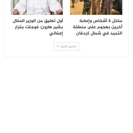
مقتل 4 أشخاص وإصابة
أول تعليق من الوزير المُقال
آخرين بهجوم على منطقة
بشير هارون: فوجئت بقرار
التميد في شمال كردفان
إعفائي
تحميل المزيد