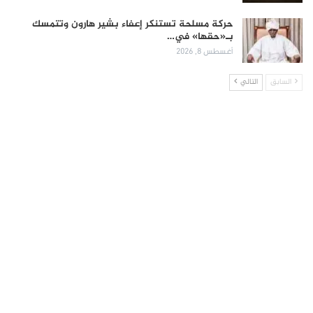
حركة مسلحة تستنكر إعفاء بشير هارون وتتمسك
بـ«حقها» في…
أغسطس 8, 2026
السابق
التالي