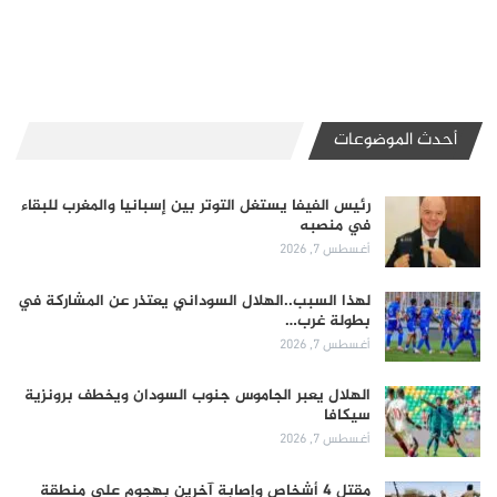
أحدث الموضوعات
رئيس الفيفا يستغل التوتر بين إسبانيا والمغرب للبقاء
في منصبه
أغسطس 7, 2026
لهذا السبب..الهلال السوداني يعتذر عن المشاركة في
بطولة غرب…
أغسطس 7, 2026
الهلال يعبر الجاموس جنوب السودان ويخطف برونزية
سيكافا
أغسطس 7, 2026
مقتل 4 أشخاص وإصابة آخرين بهجوم على منطقة