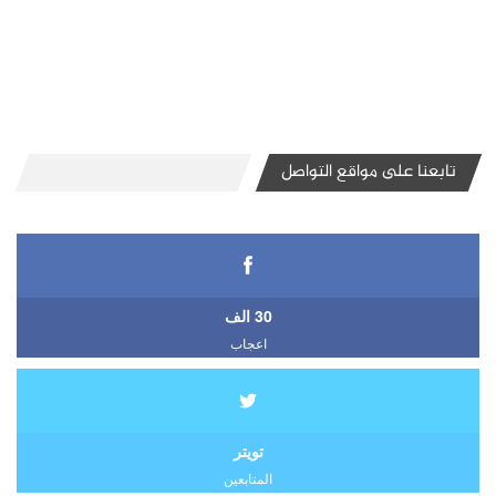
تابعنا على مواقع التواصل
30 الف
اعجاب
تويتر
المتابعين