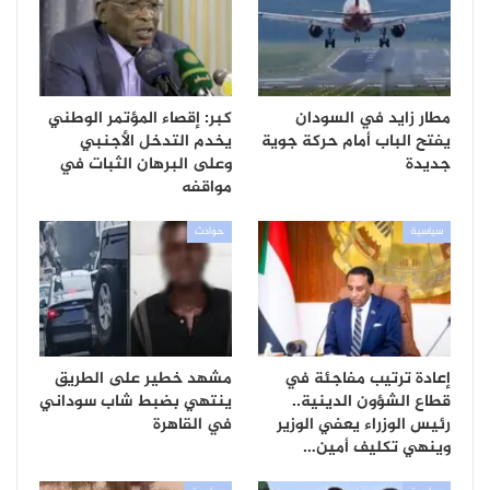
مطار زايد في السودان
كبر: إقصاء المؤتمر الوطني
يفتح الباب أمام حركة جوية
يخدم التدخل الأجنبي
جديدة
وعلى البرهان الثبات في
مواقفه
سياسية
حوادث
إعادة ترتيب مفاجئة في
مشهد خطير على الطريق
قطاع الشؤون الدينية..
ينتهي بضبط شاب سوداني
رئيس الوزراء يعفي الوزير
في القاهرة
وينهي تكليف أمين…