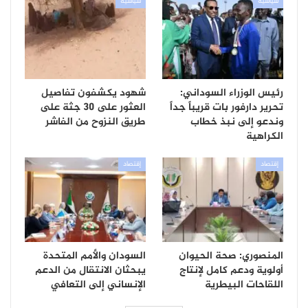
سياسية
سياسية
رئيس الوزراء السوداني:
شهود يكشفون تفاصيل
تحرير دارفور بات قريباً جداً
العثور على 30 جثة على
وندعو إلى نبذ خطاب
طريق النزوح من الفاشر
الكراهية
إقتصاد
إقتصاد
المنصوري: صحة الحيوان
السودان والأمم المتحدة
أولوية ودعم كامل لإنتاج
يبحثان الانتقال من الدعم
اللقاحات البيطرية
الإنساني إلى التعافي