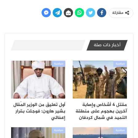
مشاركة
أخبار ذات صلة
سياسية
سياسية
مقتل 4 أشخاص وإصابة
أول تعليق من الوزير المُقال
آخرين بهجوم على منطقة
بشير هارون: فوجئت بقرار
التميد في شمال كردفان
إعفائي
سياسية
سياسية