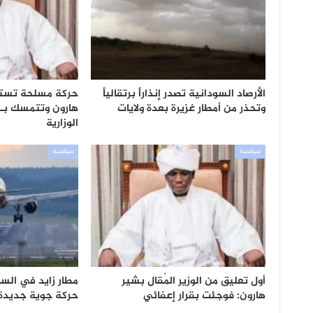
الأرصاد السودانية تصدر إنذاراً برتقالياً
حركة مسلحة تستن
وتحذر من أمطار غزيرة بعدة ولايات
هارون وتتمسك بـ
الوزارية
سياسية
سياسية
أول تعليق من الوزير المُقال بشير
مطار زايد في السو
هارون: فوجئت بقرار إعفائي
حركة جوية جديدة