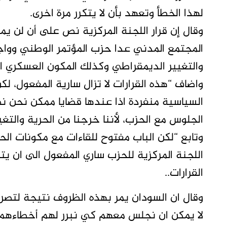
لهذا الخطأ وتعهد بأن لا يتكرر مرة اخرى.
وقال إن قرار اللجنة المركزية نص على أن لن ي
المجتمع المدني عدا حزب المؤتمر الوطني وواجه
والتغيير الديمقراطي وكذلك المكون العسكري ا
واضاف “هذه القرارات لا تزال سارية المفعول، ل
السياسية منفردة اذا عندها قضايا ممكن نحن 
الجلوس مع الحزب، لأننا خرجنا من الحرية والتغ
وتابع “لكن الباب مفتوح للقاءات مع مكونات الحري
اللجنة المركزية للحزب ساري المفعول الى ان يت
القرارات..
وقال ان السودان يمر بهذه الظروف نتيجة لتصر
لا يمكن ان نجلس معهم كي نبرر لهم أخطاءهم 