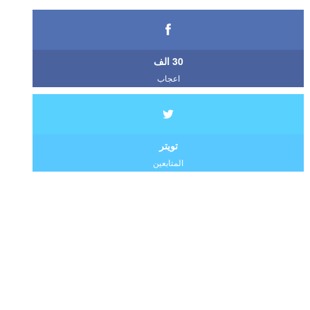
30 الف
اعجاب
تويتر
المتابعين