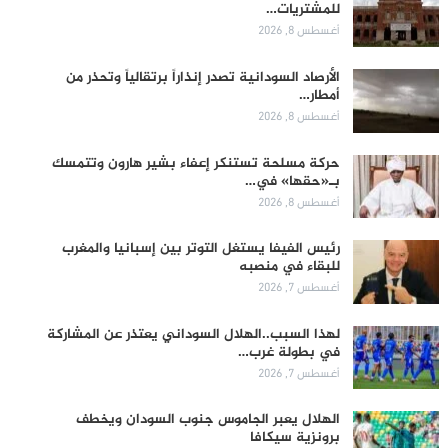
للمشتريات…
أغسطس 8, 2026
الأرصاد السودانية تصدر إنذاراً برتقالياً وتحذر من
أمطار…
أغسطس 8, 2026
حركة مسلحة تستنكر إعفاء بشير هارون وتتمسك
بـ«حقها» في…
أغسطس 8, 2026
رئيس الفيفا يستغل التوتر بين إسبانيا والمغرب
للبقاء في منصبه
أغسطس 7, 2026
لهذا السبب..الهلال السوداني يعتذر عن المشاركة
في بطولة غرب…
أغسطس 7, 2026
الهلال يعبر الجاموس جنوب السودان ويخطف
برونزية سيكافا