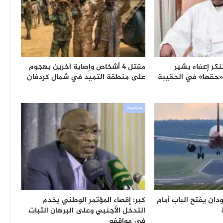
كر إعفاء بشير
مقتل 4 أشخاص وإصابة آخرين بهجوم
«حقها» في الحقيبة
على منطقة التميد في شمال كردفان
سياسية
دان يفتح الباب أمام
كبر: إقصاء المؤتمر الوطني يخدم
التدخل الأجنبي وعلى البرهان الثبات
في مواقفه