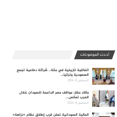
أحدث الموضوعات
اتفاقية تاريخية في مكة.. شراكة دفاعية تجمع
السعودية وتركيا…
أغسطس 8, 2026
مالك عقار: مواقف مصر الداعمة للسودان خلال
الحرب تعكس…
أغسطس 8, 2026
المالية السودانية تعلن قرب إطلاق نظام «نزاهة»