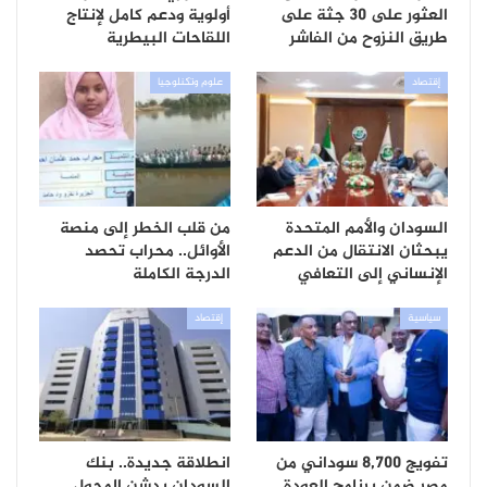
العثور على 30 جثة على
أولوية ودعم كامل لإنتاج
طريق النزوح من الفاشر
اللقاحات البيطرية
إقتصاد
علوم وتكنلوجيا
السودان والأمم المتحدة
من قلب الخطر إلى منصة
يبحثان الانتقال من الدعم
الأوائل.. محراب تحصد
الإنساني إلى التعافي
الدرجة الكاملة
سياسية
إقتصاد
تفويج 8,700 سوداني من
انطلاقة جديدة.. بنك
مصر ضمن برنامج العودة
السودان يدشن المحول