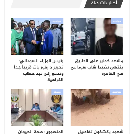
أخبار ذات صلة
حوادث
سياسية
مشهد خطير على الطريق
رئيس الوزراء السوداني:
ينتهي بضبط شاب سوداني
تحرير دارفور بات قريباً جداً
في القاهرة
وندعو إلى نبذ خطاب
الكراهية
سياسية
إقتصاد
شهود يكشفون تفاصيل
المنصوري: صحة الحيوان