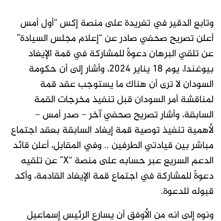
وتابع الدقير في تغريدة على منصة إكس “أول أمس
أعلن تصريح صحفي صادر عن “إعلام مجلس السيادة”
عن تلقي البرهان دعوةً للمشاركة في قمة الإيغاد
بيوغندا، يوم ١٨ يناير ٢٠٢٤، وأشار إلى أن حكومة
السودان لا ترى أن هناك ما يستوجب عقد قمة
لمناقشة أمر السودان قبل تنفيذ مخرجات القمة
السابقة، وأشار تصريح صحفي آخر – صدر أمس –
لأهمية تنفيذ توصية قمة إيغاد السابقة بعقد اجتماع
مباشر بين قيادتي الطرفين .. وفي المقابل، أعلن قائد
الدعم السريع عبر حسابه على منصة “X” عن تلقيه
دعوةً للمشاركة في اجتماع قمة الإيغاد القادمة، وأكد
قبوله للدعوة.
ونوه إلى انه من الأوفق أن يسارع الرئيس إسماعيل