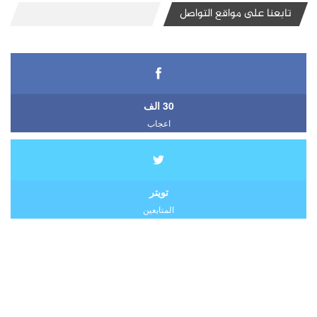
تابعنا على مواقع التواصل
30 الف
اعجاب
تويتر
المتابعين