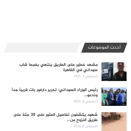
أحدث الموضوعات
مشهد خطير على الطريق ينتهي بضبط شاب
سوداني في القاهرة
أغسطس 6, 2026
رئيس الوزراء السوداني: تحرير دارفور بات قريباً جداً
وندعو…
أغسطس 6, 2026
شهود يكشفون تفاصيل العثور على 30 جثة على
طريق النزوح من…
أغسطس 6, 2026