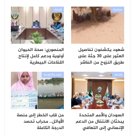
سياسية
إقتصاد
شهود يكشفون تفاصيل
المنصوري: صحة الحيوان
العثور على 30 جثة على
أولوية ودعم كامل لإنتاج
طريق النزوح من الفاشر
اللقاحات البيطرية
إقتصاد
علوم وتكنلوجيا
السودان والأمم المتحدة
من قلب الخطر إلى منصة
يبحثان الانتقال من الدعم
الأوائل.. محراب تحصد
الإنساني إلى التعافي
الدرجة الكاملة