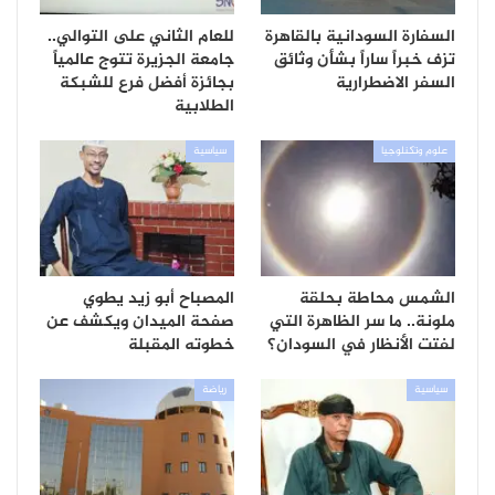
السفارة السودانية بالقاهرة
للعام الثاني على التوالي..
تزف خبراً ساراً بشأن وثائق
جامعة الجزيرة تتوج عالمياً
السفر الاضطرارية
بجائزة أفضل فرع للشبكة
الطلابية
علوم وتكنلوجيا
سياسية
الشمس محاطة بحلقة
المصباح أبو زيد يطوي
ملونة.. ما سر الظاهرة التي
صفحة الميدان ويكشف عن
لفتت الأنظار في السودان؟
خطوته المقبلة
سياسية
رياضة