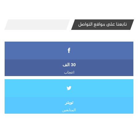
تابعنا على مواقع التواصل
30 الف
اعجاب
تويتر
المتابعين