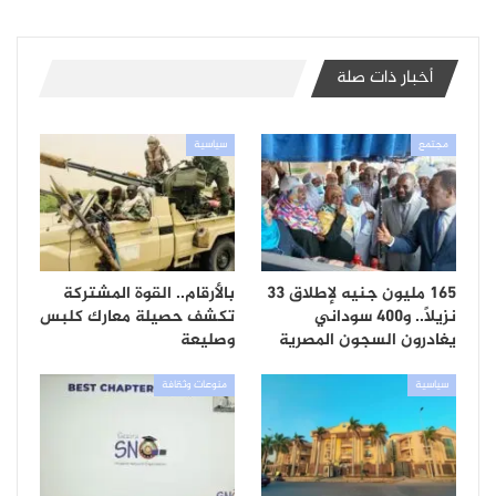
أخبار ذات صلة
مجتمع
سياسية
165 مليون جنيه لإطلاق 33
بالأرقام.. القوة المشتركة
نزيلاً.. و400 سوداني
تكشف حصيلة معارك كلبس
يغادرون السجون المصرية
وصليعة
سياسية
منوعات وثقافة