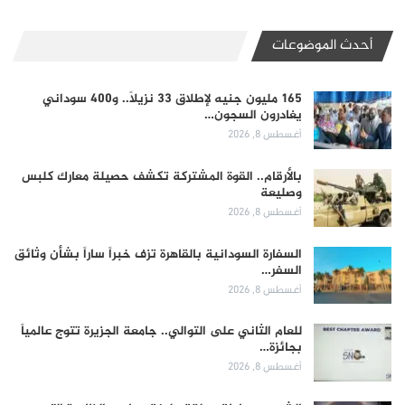
أحدث الموضوعات
165 مليون جنيه لإطلاق 33 نزيلاً.. و400 سوداني
يغادرون السجون…
أغسطس 8, 2026
بالأرقام.. القوة المشتركة تكشف حصيلة معارك كلبس
وصليعة
أغسطس 8, 2026
السفارة السودانية بالقاهرة تزف خبراً ساراً بشأن وثائق
السفر…
أغسطس 8, 2026
للعام الثاني على التوالي.. جامعة الجزيرة تتوج عالمياً
بجائزة…
أغسطس 8, 2026