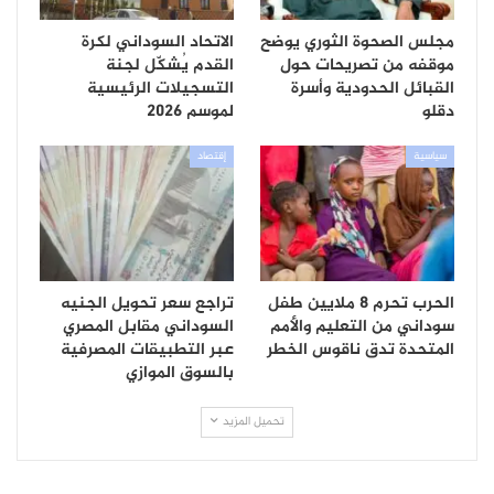
مجلس الصحوة الثوري يوضح
الاتحاد السوداني لكرة
موقفه من تصريحات حول
القدم يُشكّل لجنة
القبائل الحدودية وأسرة
التسجيلات الرئيسية
دقلو
لموسم 2026
سياسية
إقتصاد
الحرب تحرم 8 ملايين طفل
تراجع سعر تحويل الجنيه
سوداني من التعليم والأمم
السوداني مقابل المصري
المتحدة تدق ناقوس الخطر
عبر التطبيقات المصرفية
بالسوق الموازي
تحميل المزيد