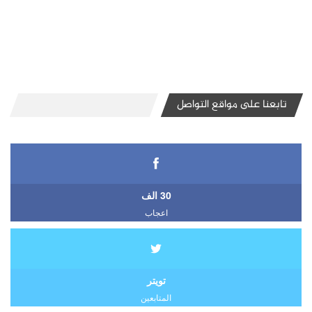
تابعنا على مواقع التواصل
30 الف
اعجاب
تويتر
المتابعين