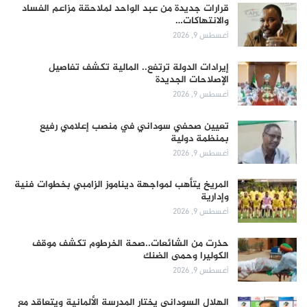
قرارات جديدة من عبد الواحد لملاحقة مزاعم الفساد
والانتهاكات…
أغسطس 9, 2026
إيرادات الدولة ترتفع.. المالية تكشف تفاصيل
الإصلاحات الجديدة
أغسطس 9, 2026
تعيين صحفي سوداني في منصب إعلامي رفيع
بمنظمة دولية
أغسطس 9, 2026
المريخ يتأهب لمواجهة ديناموز الزامبي بخطوات فنية
وإدارية
أغسطس 9, 2026
حذرت من الشائعات..صحة الخرطوم تكشف موقف
الكوليرا وحمى الضنك
أغسطس 9, 2026
الهلال السوداني يختار المدرسة الألمانية ويتعاقد مع