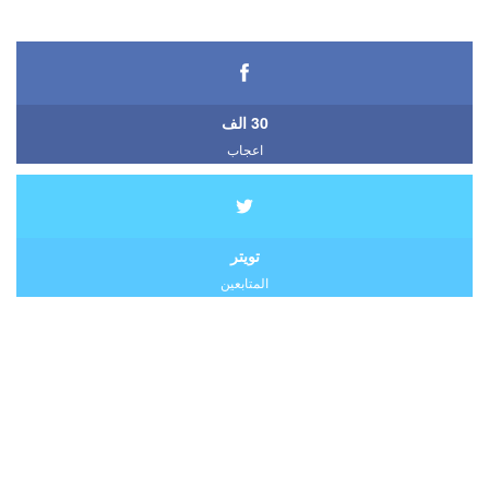
30 الف
اعجاب
تويتر
المتابعين