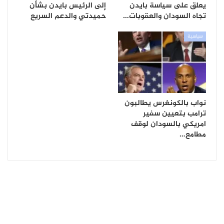
يعلق على سياسة بايدن
إلى الرئيس بايدن بشأن
تجاه السودان والعقوبات…
حميدتي والدعم السريع
سياسية
نواب بالكونغرس يطالبون
ترامب بتعيين سفير
امريكي بالسودان لوقف
مطامع…