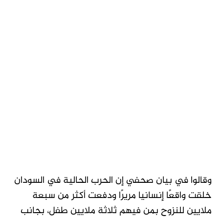
وقالوا في بيان صحفي إن الحرب الحالية في السودان
خلقت واقعًا إنسانيا مريرًا ودفعت أكثر من سبعة
ملايين للنزوح بمن فيهم ثلاثة ملايين طفل، بجانب