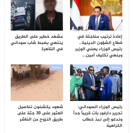
إعادة ترتيب مفاجئة في
مشهد خطير على الطريق
قطاع الشؤون الدينية..
ينتهي بضبط شاب سوداني
رئيس الوزراء يعفي الوزير
في القاهرة
وينهي تكليف أمين…
سياسية
سياسية
رئيس الوزراء السوداني:
شهود يكشفون تفاصيل
تحرير دارفور بات قريباً جداً
العثور على 30 جثة على
وندعو إلى نبذ خطاب
طريق النزوح من الفاشر
الكراهية