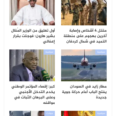
مقتل 4 أشخاص وإصابة
أول تعليق من الوزير المُقال
آخرين بهجوم على منطقة
بشير هارون: فوجئت بقرار
التميد في شمال كردفان
إعفائي
سياسية
سياسية
مطار زايد في السودان
كبر: إقصاء المؤتمر الوطني
يفتح الباب أمام حركة جوية
يخدم التدخل الأجنبي
جديدة
وعلى البرهان الثبات في
مواقفه
سياسية
حوادث