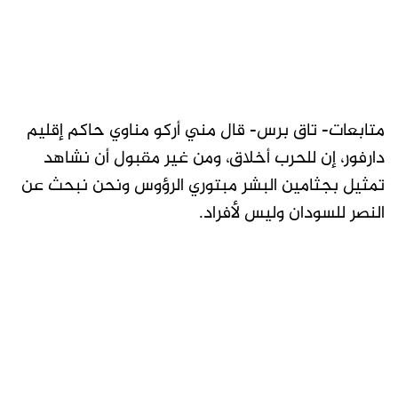
متابعات- تاق برس- قال مني أركو مناوي حاكم إقليم
دارفور، إن للحرب أخلاق، ومن غير مقبول أن نشاهد
تمثيل بجثامين البشر مبتوري الرؤوس ونحن نبحث عن
النصر للسودان وليس لأفراد.