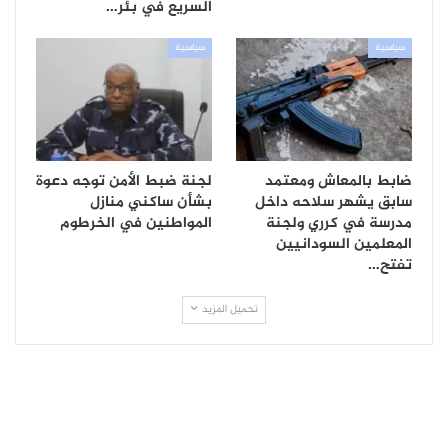
السريع في بئر…
سياسية
سياسية
ضابط بالمعاش ومعتمد
لجنة ضبط الأمن توجه دعوة
سابق يشهر سلاحه داخل
بشأن ساكني منازل
مدرسة في كرري ولجنة
المواطنين في الخرطوم
المعلمين السودانيين
تفتح…
تحميل المزيد