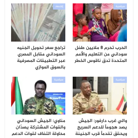
سياسية
إقتصاد
الحرب تحرم 8 ملايين طفل
تراجع سعر تحويل الجنيه
سوداني من التعليم والأمم
السوداني مقابل المصري
المتحدة تدق ناقوس الخطر
عبر التطبيقات المصرفية
بالسوق الموازي
سياسية
سياسية
والي غرب دارفور: الجيش
مناوي: الجيش السوداني
يصد هجوماً للدعم السريع
والقوات المشتركة يصدّان
ويحقق تقدماً قرب الجنينة
محاولة التفاف لقوات الدعم