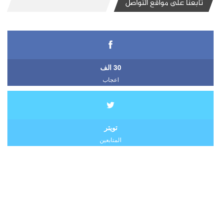
تابعنا على مواقع التواصل
30 الف
اعجاب
تويتر
المتابعين