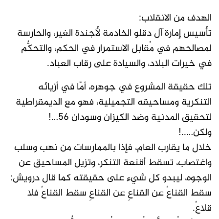
الهدف من الانقلاب:
تأسيس إمارة آل دقلو الخادمة لأجندة الغير، والحارسة
لمصالحهم في مُقابل الاستمرار في الحكم، والتحكُّم
في خيرات البلاد، والسيادة على رقاب العباد.
تلك حقيقة المشروع في جوهره، أمّا في أزيائه
التنكرية ومساحيقه التجميلية، فهو مع الديمقراطية
لتحقيق المدنية وضد الكيزان وسودان ٥٦…!
ولكن…..!
خلال ما يقارب العام، فإذا بالممارسات من نهب وسلب
واغتصاب، تسقط أقنعة التنكر، وتزيل المساحيق عن
الوجوه، ليبدو كل شيء على حقيقته كما قال درويش:
سقط القناعُ عن القناعِ عن القناعِ سقط القناعُ فلا
قلاعُ.