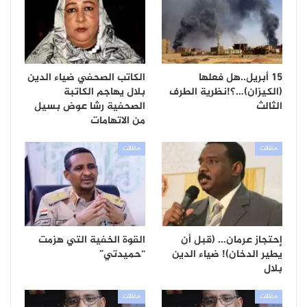
١٥ أبريل..هل فعلها
الكاتب الصحفي ضياء الدين
(الكيزان)…؟!نظرية الطرف
بلال يهاجم الكاتبة
الثالث
الصحفية رشا عوض بسيل
من الاتهامات
مقالات
مقالات
إحتجاز عرمان… (قبل أن
القوة الخفية التي هزمت
يطير الدخان)! ضياء الدين
“حميدتي”
بلال
مقالات
مقالات