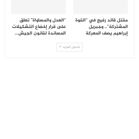
مقتل قائد رفيع في “القوة
“العدل والمساواة” تعلق
المشتركة”.. وجبريل
على قرار إخضاع التشكيلات
إبراهيم يصف المعركة
المساندة لقانون الجيش…
تحميل المزيد