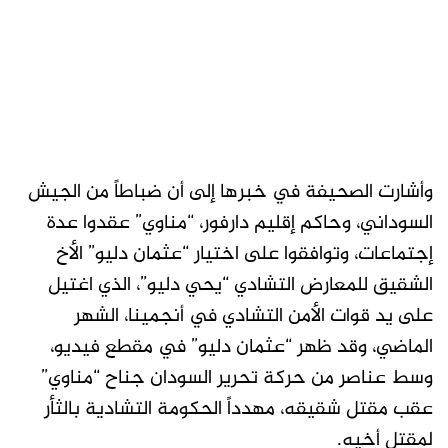
وأشارت الصحيفة في خبرها إلى أن ضباطاً من الجيش
السوداني، وحاكم إقليم دارفور، “مناوي” عقدوا عدة
إجتماعات، وتوافقوا على اختيار “عثمان دليو” الأخ
الشقيق للمعارض التشادي “يحي دليو”، الذي اغتيل
على يد قوات الأمن التشادي في أنجمينا، الشهر
الماضي، وقد ظهر “عثمان دليو” في مقطع فيديو،
وسط عناصر من حركة تحرير السودان جناح “مناوي”
عقب مقتل شقيقه، مهدداً الحكومة التشادية بالثأر
لمقتل أخيه.