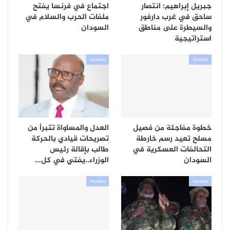
جبريل إبراهيم: انتصار
اجتماع في فرنسا يفتح
ساحق في غرب دارفور
ملفات الحرب والسلام في
والسيطرة على مناطق
السودان
استراتيجية
سياسية
سياسية
خطوة مفاجئة من فصيل
العدل والمساواة تتبرأ من
مسلح تعيد رسم خارطة
تصريحات قيادي بالحركة
التحالفات العسكرية في
طالب بإقالة رئيس
السودان
الوزراء..يفتي في كل…
سياسية
سياسية