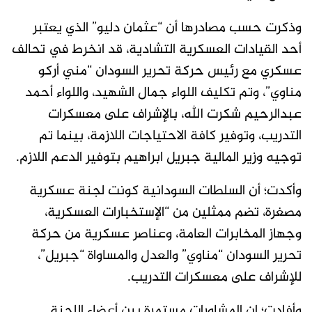
وذكرت حسب مصادرها أن “عثمان دليو” الذي يعتبر
أحد القيادات العسكرية التشادية، قد انخرط في تحالف
عسكري مع رئيس حركة تحرير السودان “مني أركو
مناوي”، وتم تكليف اللواء جمال الشهيد، واللواء أحمد
عبدالرحيم شكرت الله، بالإشراف على معسكرات
التدريب، وتوفير كافة الاحتياجات اللازمة، بينما تم
توجيه وزير المالية جبريل ابراهيم بتوفير الدعم اللازم.
وأكدت؛ أن السلطات السودانية كونت لجنة عسكرية
مصغرة، تضم ممثلين من “الإستخبارات العسكرية،
وجهاز المخابرات العامة، وعناصر عسكرية من حركة
تحرير السودان “مناوي” والعدل والمساواة “جبريل”،
للإشراف على معسكرات التدريب.
وأفادت؛ ان المشاورات مستمرة بين أعضاء اللجنة