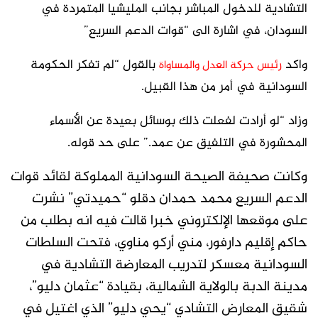
التشادية للدخول المباشر بجانب المليشيا المتمردة في
السودان، في اشارة الى “قوات الدعم السريع”
واكد
بالقول “لم تفكر الحكومة
رئيس حركة العدل والمساواة
السودانية في أمر من هذا القبيل.
وزاد “لو أرادت لفعلت ذلك بوسائل بعيدة عن الأسماء
المحشورة في التلفيق عن عمد.” على حد قوله.
وكانت صحيفة الصيحة السودانية المملوكة لقائد قوات
الدعم السريع محمد حمدان دقلو “حميدتي” نشرت
على موقعها الإلكتروني خبرا قالت فيه انه بطلب من
حاكم إقليم دارفور، مني أركو مناوي، فتحت السلطات
السودانية معسكر لتدريب المعارضة التشادية في
مدينة الدبة بالولاية الشمالية، بقيادة “عثمان دليو”،
شقيق المعارض التشادي “يحي دليو” الذي اغتيل في