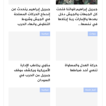
جبريل إبراهيم:قواتنا فتحت
جبريل إبراهيم يتحدث عن
كل الجبهات والجيش دخل
إندماج الحركات المسلحة
بعدها والإمارات ربنا إبتلاها
في الجيش وشروط
في نفسها…
التفاوض وانهاء الحرب
حوادث
سياسية
حركة العدل والمساواة
مناوي يخاطب الإدارة
تنعي أحد ضباطها
الأمريكية ويكشف موقف
جبريل من الحرب في
السودان
أخبار عاجلة
سياسية