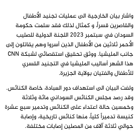
واشار بيان الخارجية الى عمليات تجنيد الأطفال
والقاصرين قسراً، و كمثال لذلك فقد سلمت حكومة
السودان في سبتمبر ٢٠٢٣ اللجنة الدولية للصليب
الأحمر ثلاثين من الأطفال الذين أسروا وهم يقاتلون إلى
جانب المليشيا. ووثق تحقيق استقصائي لشبكة CNN
هذا الشهر أساليب المليشيا في التجنيد القسري
للأطفال والفتيان بولاية الجزيرة.
ولفت البيان الى استهداف دور العبادة، خاصة الكنائس.
وقد رصد مجلس الكنائس السوداني مائة وثلاثة
وخمسين حالة اعتداء على الكنائس وتدمير سبع عشرة
كنيسة تدميراً كلياً، منها كنائس تاريخية، وإصابة
حوالي ثلاثة آلاف من المصلين إصابات مختلفة.