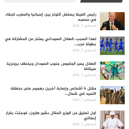
رئيس الفيفا يستغل التوتر بين إسبانيا والمغرب للبقاء
في منصبه
أغسطس 7, 2026
لهذا السبب..الهلال السوداني يعتذر عن المشاركة في
بطولة غرب…
أغسطس 7, 2026
الهلال يعبر الجاموس جنوب السودان ويخطف برونزية
سيكافا
أغسطس 7, 2026
مقتل 4 أشخاص وإصابة آخرين بهجوم على منطقة
التميد في شمال…
أغسطس 7, 2026
أول تعليق من الوزير المُقال بشير هارون: فوجئت بقرار
إعفائي
أغسطس 7, 2026