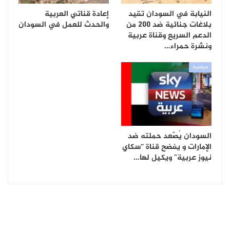
النيابة في السودان تقيد
إعادة قناتي العربية
بلاغات جنائية ضد 200 من
والحدث للعمل في السودان
الدعم السريع وقناة عربية
ونشرة حمراء…
سياسية
السودان يُصّعد حملته ضد
الإمارات و يفضح قناة “سكاي
نيوز عربية” ويكيل لها…