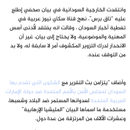
وانتقدت الخارجية السودانية في بيان صحفي إطلع
عليه “تاق برس”، نهج قناة سكاي نيوز عربية في
تغطية أخبار السودان ، وقالت انه يفتقد لأدنى أسس
المهنية والموضوعية، ولا يحتاج إلى بيان، غير أن
الانحدار لدرك التزوير المكشوف أمر لا سابقة له، ولا بد
من التوقف عنده.
وأضاف “يتزامن بث التقرير مع
الشكوى التي تقدم بها
السودان لمجلس الأمن بالأمم المتحدة ضد دولة الإمارات
العربية المتحدة
لعدوانها المستمر ضد البلاد وشعبها،
مستخدمة ما اسماها البيان “المليشيا الإرهابية”
وعشرات الآلاف من المرتزقة من عدة دول.