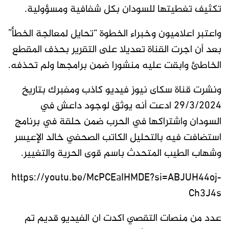
تكثيف تغطيتها للسودان بكل شفافية ومسؤولية.
واعتبر اعلاميون وخبراء الخطوة “تحايل لمعالجة الخطأ”
بعد أن اجرت القناة تعديلا على التقرير بحذف المقطع
الخاطئ وابقت عليه منشورا ضمن برامجها ولم تحذفه.
ونشرت قناة سكاى نيوز فيديو كاذب ومفبرك بتاريخ
29/3/2024 ادعت أنه يوثق لوجود داعش في
السودان واشتراكها في الحرب ضمن حلقة في برنامج
استضافت فيه بالتحليل الكاتب الصحفي خالد الإعيسر
وشهاب الطيب المتحدث باسم قوى الحرية والتغيير.
https://youtu.be/McPCEaIHMDE?si=ABJUH44oj-
Ch3J4s
عدد من منصات التقصي اكدت ان الفيديو قديم تم