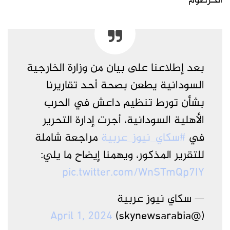
الخرطوم”
بعد إطلاعنا على بيان من وزارة الخارجية
السودانية يطعن بصحة أحد تقاريرنا
بشأن تورط تنظيم داعش في الحرب
الأهلية السودانية، أجرت إدارة التحرير
في
#سكاي_نيوز_عربية
مراجعة شاملة
للتقرير المذكور، ويهمنا إيضاح ما يلي:
pic.twitter.com/WnSTmQp7IY
— سكاي نيوز عربية
April 1, 2024
(@skynewsarabia)