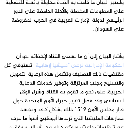
واعتبر البيان ما قامت به القناة محاولة يائسة للتغطية
على المعلومات المفصلة والأدلة الدامغة على الدور
الرئيسي لدولة الإمارات العربية في الحرب المفروضة
على السودان.
وأشار البيان إلى أن ما تسعى القناة لإخفائه هو أن
الحكومة الإماراتية ترعى “مليشيا إرهابية”
تستوفي كل
مقتضيات ذلك التصنيف وتشمل هذه الرعاية التمويل
والتسليح وجلب المرتزقة وتوفير خدمات الدعاية
الحربية، على نحو ما تقوم به القناة، وشراء الولاء
السياسي وقد فصل تقرير خبراء الأمم المتحدة حول
قرار مجلس الأمن ١٥١٩ ذلك بشكل كاف، وتجسد
ممارسات المليشيا التي ترعاها أبوظبي أسوأ ما عرف
عن تنظيمات داعش وبوكو حرام وجيش الرب، وفق ما