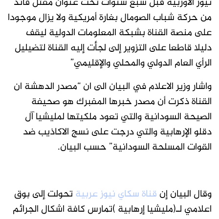
نيوز الأوربية قبل سبع سنوات تحت عنوان مقتل قائد
من حركة شباب الصومال بغارة أمريكية ولا يزال موجودا
على منصة القناة بشبكة المعلومات الدولية ليقف
دليلا قاطعا على التزوير إلى لجأت إليه القناة لتضيليل
الرأي العام الدولي والمحلي والإقليمي”
واشار وزير الاعلام في البيان الى ان “مصدر الدهشة ان
القناة ذكرت أن مصدر خبرها المفبرك هو صحيفة
الصيحة السودانية والتي تعود ملكيتها لمليشيا آل
دقلو الإرهابية والتي درجت على نسج الاكاذيب ضد
القوات المسلحة السودانية” حسب البيان.
وقال البيان إن
قناة سكاي نيوز عربية
تحولت إلى بوق
اعلامي لـ(مليشيا إرهابية )تمارس كافة اشكال الجرائم