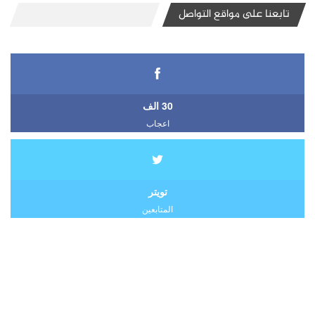
تابعنا على مواقع التواصل
30 الف
اعجاب
تويتر
المتابعين