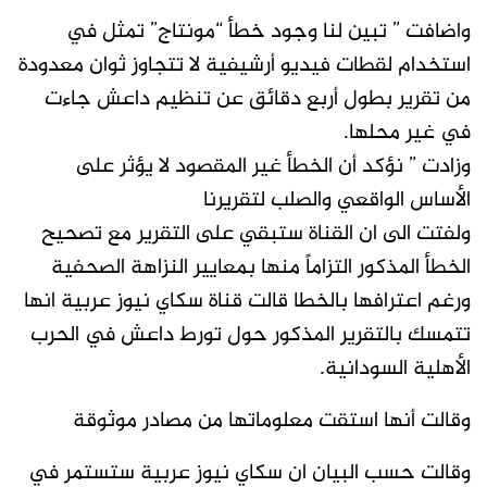
واضافت ” تبين لنا وجود خطأ “مونتاج” تمثل في
استخدام لقطات فيديو أرشيفية لا تتجاوز ثوان معدودة
من تقرير بطول أربع دقائق عن تنظيم داعش جاءت
في غير محلها.
وزادت ” نؤكد أن الخطأ غير المقصود لا يؤثر على
الأساس الواقعي والصلب لتقريرنا
ولفتت الى ان القناة ستبقي على التقرير مع تصحيح
الخطأ المذكور التزاماً منها بمعايير النزاهة الصحفية
ورغم اعترافها بالخطا قالت قناة سكاي نيوز عربية انها
تتمسك بالتقرير المذكور حول تورط داعش في الحرب
الأهلية السودانية.
وقالت أنها استقت معلوماتها من مصادر موثوقة
وقالت حسب البيان ان سكاي نيوز عربية ستستمر في