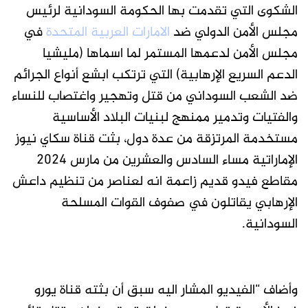
الشكوى التي تقدمت بها الحكومة السودانية لرئيس
مجلس الأمن الدولي ضد
الامارات العربية المتحدة
في
مجلس الأمن لدعمها المستمر لما اسماها (مليشيا
الدعم السريع الإرهابية) التي ترتكب ابشع أنواع الجرائم
ضد الشعب السوداني من قتل وتهجير واغتصاب للنساء
والفتيات وتدمير ممنهج لبنيات البلاد الأساسية
مستخدمة المرتزقة من عدة دول، بثت قناة سكاي نيوز
الإماراتية مساء السادس والعشرين من مارس 2024
مقاطع فيدو قديم زاعمة انه لعناصر من تنظيم داعش
الإرهابي يقاتلون في صفوف القوات المسلحة
السودانية.
وأضاف “الفيديو المشار اليه سبق أن بثته قناة يورو