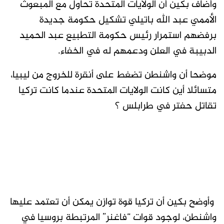
وأضاف بكين أن ‫الولايات المتحدة تحاول مع المبعوث
الأممي عبد الله باتيلي تشكيل حكومة جديدة
برفضهم استمرار ‫رئيس حكومة التطبيع عبد الحميد
الدبيبة في العلن ودعمهم له في الخفاء.
موضحا أن واشنطن تضغط على أنقرة للخروج من ليبيا،
متسائلا أين كانت الولايات المتحدة عندما كانت تركيا
تقاتل حفتر في طرابلس ؟
‏ وأوضح بكين أن تركيا قوة توازن يمكن أن تعتمد عليها
واشنطن، لوجود قوات “فاغنر” المرتبطة بروسيا في