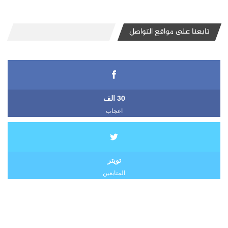
تابعنا على مواقع التواصل
30 الف
اعجاب
تويتر
المتابعين