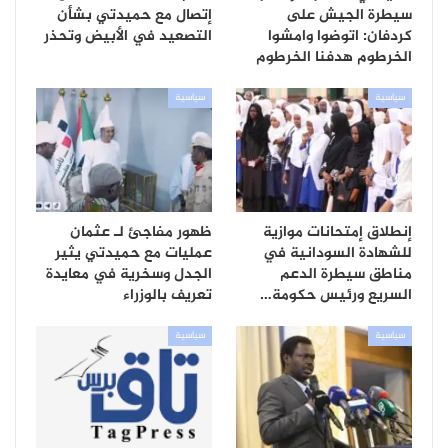
سيطرة الجيش على
إتصال مع حميدتي بشأن
كردفان: اتوضوا وامشوا
التصعيد في الأبيض وتحذر
الخرطوم هدفنا الخرطوم
سياسية
سياسية
إنطلاق إمتحانات موازية
ظهور مفاجئ لـ عثمان
للشهادة السودانية في
عمليات مع حميدتي يثير
مناطق سيطرة الدعم
الجدل وسخرية في معايدة
السريع ورئيس حكومة…
تعريف بالوزراء
سياسية
سياسية