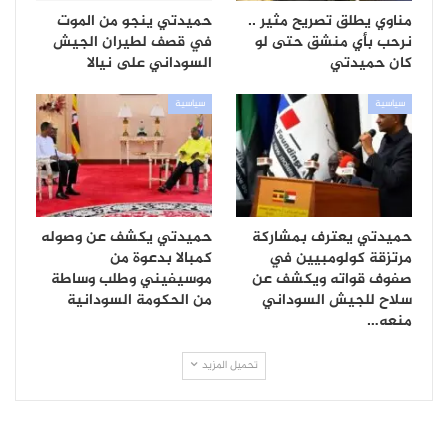
مناوي يطلق تصريح مثير ..
حميدتي ينجو من الموت
نرحب بأي منشق حتى لو
في قصف لطيران الجيش
كان حميدتي
السوداني على نيالا
سياسية
سياسية
حميدتي يعترف بمشاركة
حميدتي يكشف عن وصوله
مرتزقة كولومبيين في
كمبالا بدعوة من
صفوف قواته ويكشف عن
موسيفيني وطلب وساطة
سلاح للجيش السوداني
من الحكومة السودانية
منعه…
تحميل المزيد