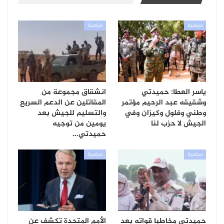
سياسية
سياسية
ياسر العطا: حميدتي
انشقاق مجموعة من
وشقيقه عبد الرحيم مؤتمر
المقاتلين عن الدعم السريع
وطني وفلول وكيزان وفي
والتسليم للجيش بعد
الجيش لا حزب لنا
يومين من توجيه
حميدتي…
سياسية
سياسية
حميدتي مخاطبا قواته بعد
الأمم المتحدة تكشف عن