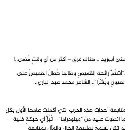
منى أبوزيد .. هناك فرق – أكثر من أي وقتٍ مَضى..!
.”أشتَمُّ رائحة القميصِ وطالما هَطلَ القميصُ على
العيونِ وبَشَّرَا”.. الشاعر محمد عبد الباري..!
متابعة أحداث هذه الحرب التي أكملت عامها الأول بكل
ما انطوت عليه من “ميلودراما” – تَبُزُّ أي حبكةٍ فنية –
لم تكن تسمح بطبيعة الحال والمآل بمتابعة