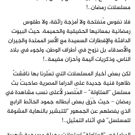
مسلسلات رمضان..!
فلا نفوس مُنفتحة ولا أمزجة رائقة، ولا طقوس
رمضانية بمعانيها الحقيقية والحميمة، حيث البيوت
الدافئة والإفطارات السعيدة مع الأسر الممتدة والجيران
والأصدقاء، بل نزوح في أطراف الوطن، ولجوء في بلاد
الناس، وذكريات أليمة وأحزان مقيمة..!
لكن بعض أخبار المسلسلات التي تعَثرنا بها ناقَشتْ
ظاهرة فنية جديدة على الدراما المصرية صاحبتْ بث
مسلسل “العتاولة” – المُتَصدر لأعلى نسب مشاهدة في
رمضان – حيث خَرَق بعض أبطاله جمود الحائط الرابع
الذي يفصلهم عن الجمهور “للتبشير بالنهاية المشوقة
للمسلسل” في أثناء التمثيل..!