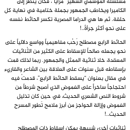
مسلسله الموسمي الشهير “مرايا”، فكان ينظر إلى
الكاميرا ويخاطب الجمهور بجملة ختامية في نهاية كل
حلقة. ثم ها هي الدراما المصرية تكسر الحائط نفسه
على نحو أكثر جرأةً..!
الحائط الرابع مصطلح رَحْب مفاهيمياً وواسع دلالياً على
نحو يجعله صالحاً للإسقاط على الكثير من الثُنائيات
المعقدة، خلا ثنائية الممثل والجمهور. ربما لذلك قمت
بإسقاطه قبل سنوات على العلاقة بين الشاعر والقاريء
في مقال بعنوان “يسقط الحائط الرابع”، قدمتُ فيه
احتجاجاً ساخراً على الغموض الذي أصبح شرطاً من
شروط النص الشعري الحديث، في حين كان تذليل
الغموض وإزالة الحواجز من أبرز ملامح تَطور المسرح
الحديث..!
ثنائيات أخرى شبيهة يمكن إسقاط ذات المصطلح