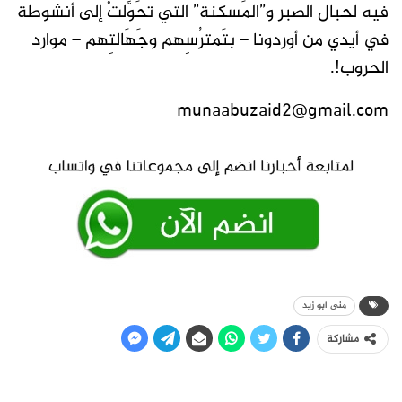
فيه لحبال الصبر و”المَسكنة” التي تحَوَّلتْ إلى أنشوطة
في أيدي من أوردونا – بتَمترُسِهم وجَهَالتِهم – موارد
الحروب!.
munaabuzaid2@gmail.com
منى ابو زيد
مشاركة