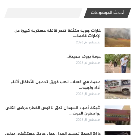
أحدث الموضوعات
غارات جوية مكثفة تدمر قافلة عسكرية كبيرة من
الإمارات قادمة…
أغسطس 6, 2026
عودة بروف حميدة..
أغسطس 6, 2026
صدمة في كسلا.. نهب فريق تحصين للأطفال أثناء
أداء واجبه…
أغسطس 5, 2026
شبكة أطباء السودان تدق ناقوس الخطر: مرضى الكلى
يواجهون الموت…
أغسطس 5, 2026
وزارة الصحة تحسم الجدل حول حريق مستشفى مدني