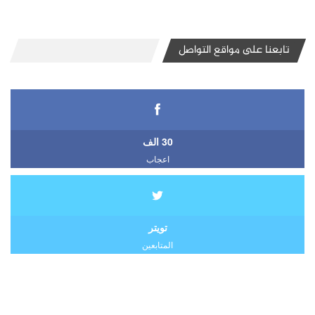
تابعنا على مواقع التواصل
30 الف
اعجاب
تويتر
المتابعين