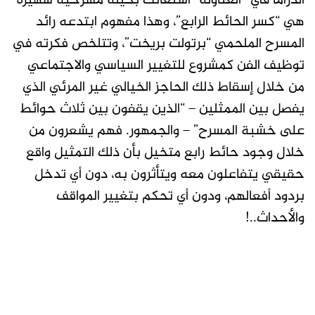
الدراما في “العتاولة” استعانت بحيلة مسرحية شهيرة
هي “كسر الحائط الرابع”، وهذا مفهوم ابتدعه رائد
المسرح الملحمي “برتولت بريخت”، وتتلخص فكرته في
توظيف الفن كمشروع للتغيير السياسي والاجتماعي
من خلال إسقاط ذلك الحاجز الخيالي غير المرئي الذي
يفصل بين الممثلين – “الذين يقفون بين ثلاث حوائط
على خشبة المسرح” – والجمهور. فهم يشعرون من
خلال وجود حائط رابع متخيل بأن ذلك التمثيل واقع
حقيقي يتفاعلون معه ويتأثرون به، دون أي تدخل
بردود أفعالهم، ودون أي تحكم بتغيير المواقف
والأحداث..!