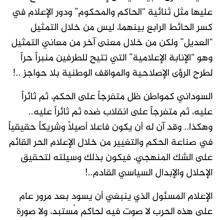
عليها مثل ثنائية “الحاكم والمحكوم” ودور الإعلام في
كسر الحائط الرابع بينهما، ليس من خلال التمثيل
“العديل” ولكن من خلال معنى آخر من معاني التمثيل
وهو “الإنابة الإعلامية” التي تتيح للطرفين منبراً حراً
لطرح الرؤى الإصلاحية والمواقف الوطنية بلا حواجز ..!
السوداني كمواطن ظل متفرجاً على الحكم، ثم ثائراً
عليه، ثم متفرجاً على انقلاب ضده ثم ثائراً عليه..
وهكذا.. وقد آن له أن يكون فاعلا أصيلاً وشريكاً حقيقياً
في صناعة الحكم والتغيير من خلال الإعلام الحر القائم
على الشك المنهجي، فيكون بذلك وسيلته لتحقيق
الإحلال والإبدال السياسي القادم..!
الإعلام المسئول الذي ينبغي أن يسود بعد مرور عام
على هذه الحرب لا صوت فيه لحاكم مُستبد، ولا صورة