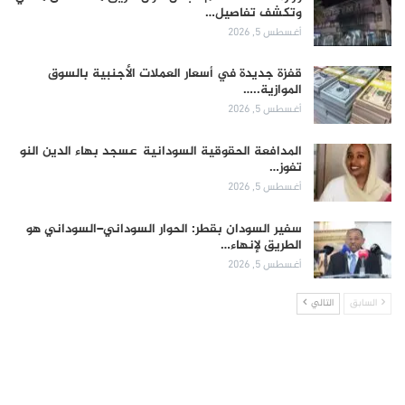
وتكشف تفاصيل…
أغسطس 5, 2026
قفزة جديدة في أسعار العملات الأجنبية بالسوق
الموازية..…
أغسطس 5, 2026
المدافعة الحقوقية السودانية عسجد بهاء الدين النو
تفوز…
أغسطس 5, 2026
سفير السودان بقطر: الحوار السوداني–السوداني هو
الطريق لإنهاء…
أغسطس 5, 2026
السابق
التالي