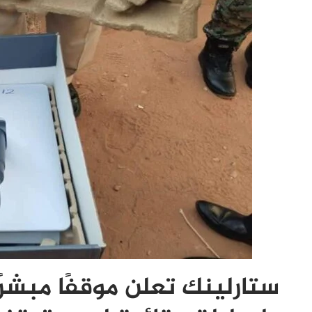
ستارلينك تعلن موقفًا مبشرً