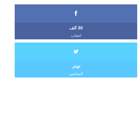
30 الف
اعجاب
تويتر
المتابعين