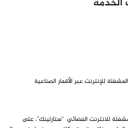
 الخدمة
ابعات – تاق برس – تراجعت شركة spascex المشغلة للإنترنت عبر الأقمار الصناعية
شغلة للانترنت الفضائي “ستارلينك”، على