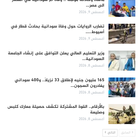
الى مصر…
أغسطس 9, 2026
تضارب الروايات حول وفاة سودانية بحادث قطار في
أسيوط..…
أغسطس 9, 2026
وزير التعليم العالي يعلن التوافق على إنشاء الجامعة
السودانية…
أغسطس 8, 2026
165 مليون جنيه لإطلاق 33 نزيلاً.. و400 سوداني
يغادرون السجون…
أغسطس 8, 2026
بالأرقام.. القوة المشتركة تكشف حصيلة معارك كلبس
وصليعة
أغسطس 8, 2026
السابق
التالي