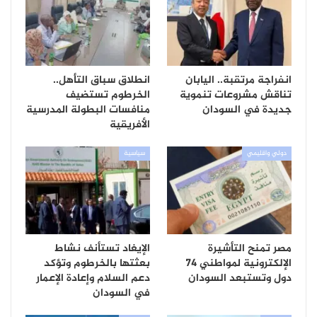
انفراجة مرتقبة.. اليابان
انطلاق سباق التأهل..
تناقش مشروعات تنموية
الخرطوم تستضيف
جديدة في السودان
منافسات البطولة المدرسية
الأفريقية
دولي واقليمي
سياسية
مصر تمنح التأشيرة
الإيغاد تستأنف نشاط
الإلكترونية لمواطني 74
بعثتها بالخرطوم وتؤكد
دول وتستبعد السودان
دعم السلام وإعادة الإعمار
في السودان