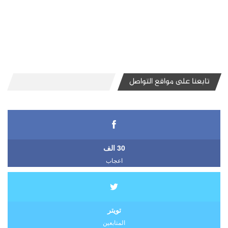
تابعنا على مواقع التواصل
30 الف
اعجاب
تويتر
المتابعين