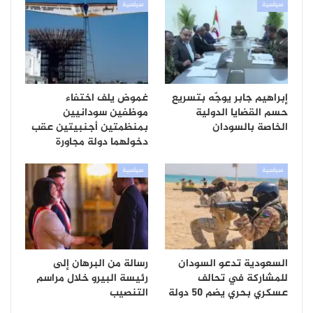
سياسية
سياسية
إبراهيم جابر يوجّه بتسريع
غموض يلف اختفاء
حسم القضايا الدولية
موظفين سودانيين
الخاصة بالسودان
بمنظمتين أجنبيتين عقب
دخولهما دولة مجاورة
سياسية
سياسية
السعودية تدعو السودان
رسالة من البرهان إلى
للمشاركة في تحالف
رئيسة البيرو خلال مراسم
عسكري بحري يضم 50 دولة
التنصيب