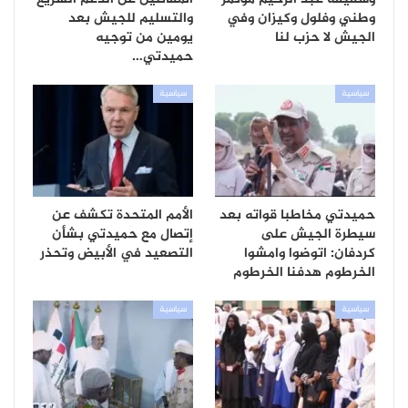
وطني وفلول وكيزان وفي
والتسليم للجيش بعد
الجيش لا حزب لنا
يومين من توجيه
حميدتي…
سياسية
سياسية
حميدتي مخاطبا قواته بعد
الأمم المتحدة تكشف عن
سيطرة الجيش على
إتصال مع حميدتي بشأن
كردفان: اتوضوا وامشوا
التصعيد في الأبيض وتحذر
الخرطوم هدفنا الخرطوم
سياسية
سياسية