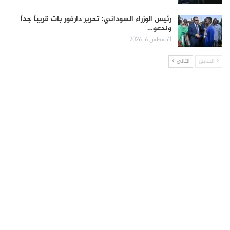
رئيس الوزراء السوداني: تحرير دارفور بات قريباً جداً
وندعو…
أغسطس 6, 2026
السابق
التالي