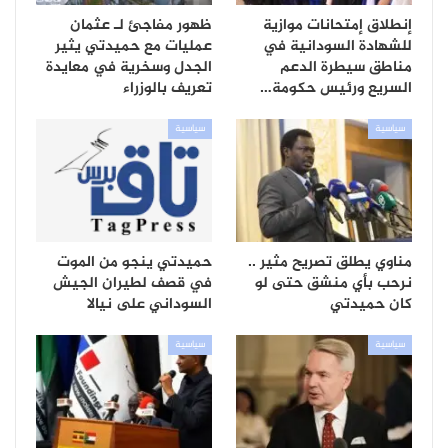
إنطلاق إمتحانات موازية
ظهور مفاجئ لـ عثمان
للشهادة السودانية في
عمليات مع حميدتي يثير
مناطق سيطرة الدعم
الجدل وسخرية في معايدة
السريع ورئيس حكومة…
تعريف بالوزراء
سياسية
سياسية
مناوي يطلق تصريح مثير ..
حميدتي ينجو من الموت
نرحب بأي منشق حتى لو
في قصف لطيران الجيش
كان حميدتي
السوداني على نيالا
سياسية
سياسية