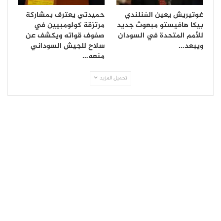
غوتيريش يعين الفنلندي
حميدتي يعترف بمشاركة
بيكا هافيستو مبعوث جديد
مرتزقة كولومبيين في
للأمم المتحدة في السودان
صفوف قواته ويكشف عن
ويبعد…
سلاح للجيش السوداني
منعه…
تحميل المزيد