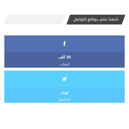
تابعنا على مواقع التواصل
30 الف
اعجاب
تويتر
المتابعين