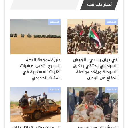
أخبار ذات صلة
سياسية
سياسية
في بيان رسمي.. الجيش
ضربة موجعة للدعم
السوداني يحتفي بذكرى
السريع.. تدمير عشرات
السودنة ويؤكد مواصلة
الآليات العسكرية في
الدفاع عن الوطن
المثلث الحدودي
سياسية
سياسية
الجيش السوداني يصد
السودان يؤكد: قواتنا داخل