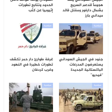
هجوماً للدعم السريع
الحدود وتتابع تطورات
بشمال دارفور ومقتل قائد
إثيوبيا عن كثب
ميداني بارز
سياسية
سياسية
جنود في الجيش السوداني
غرفة طوارئ دار حمر تكشف
يستعرضون المدرعات
تطورات خطيرة في النهود
الباكستانية الجديدة
وغرب كردفان
“فيديو”
سياسية
سياسية