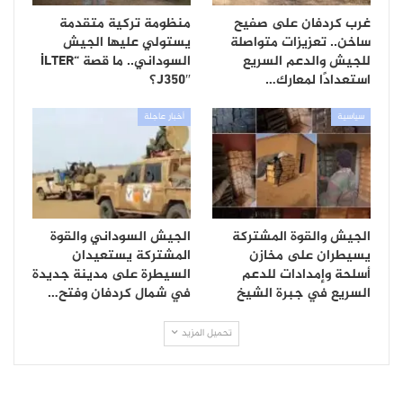
غرب كردفان على صفيح
منظومة تركية متقدمة
ساخن.. تعزيزات متواصلة
يستولي عليها الجيش
للجيش والدعم السريع
السوداني.. ما قصة “İLTER
استعدادًا لمعارك…
J350″؟
سياسية
أخبار عاجلة
الجيش والقوة المشتركة
الجيش السوداني والقوة
يسيطران على مخازن
المشتركة يستعيدان
أسلحة وإمدادات للدعم
السيطرة على مدينة جديدة
السريع في جبرة الشيخ
في شمال كردفان وفتح…
تحميل المزيد