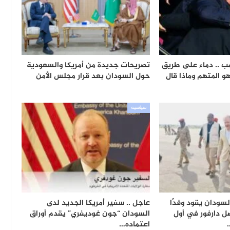
مب .. دماء على طريق
تصريحات جديدة من أمريكا والسعودية
و المتهم وماذا قال
حول السودان بعد قرار مجلس الأمن
سياسية
لسودان يقود وفدًا
عاجل .. سفير أمريكا الجديد لدى
 دارفور في أول
السودان “جون غوديفري” يقدم أوراق
اعتماده…