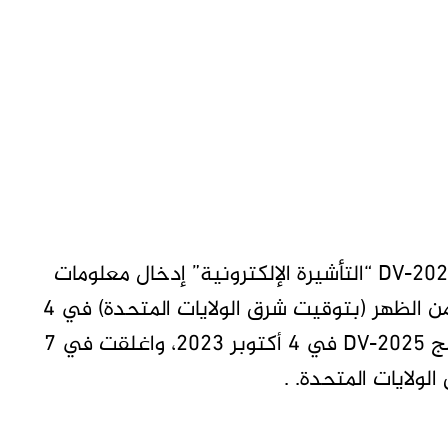
وقالت في بيان “يمكن للمشاركين في برنامج DV-2025 “التأشيرة الإلكترونية” إدخال معلومات
التأكيد الخاصة بهم من خلال الرابط أدناه بدءًا من الظهر (بتوقيت شرق الولايات المتحدة) في 4
مايو 2024. وقالت انه بدأت فترة التسجيل برنامج DV-2025 في 4 أكتوبر 2023، واغلقت في 7