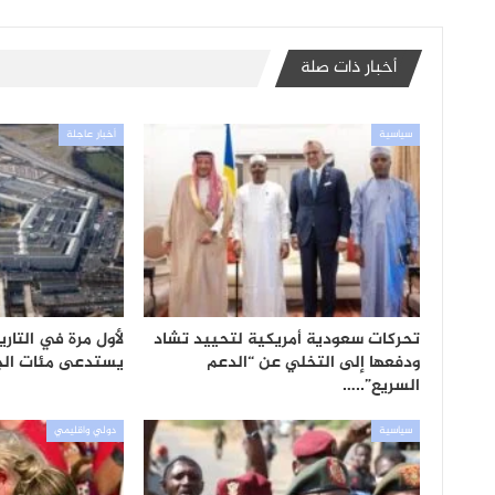
أخبار ذات صلة
سياسية
أخبار عاجلة
تحركات سعودية أمريكية لتحييد تشاد
لأول مرة في التاري
ودفعها إلى التخلي عن “الدعم
يستدعى مئات الجنر
السريع”..…
سياسية
دولي واقليمي