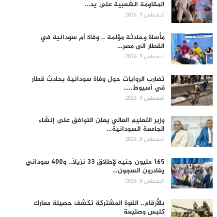
المقاومة الشعبية على يد…
أغسطس 9, 2026
مأساة وحادثة مؤلمة .. وفاة أم سودانية في
القطار الى مصر…
أغسطس 9, 2026
تضارب الروايات حول وفاة سودانية بحادث قطار
في أسيوط..…
أغسطس 9, 2026
وزير التعليم العالي يعلن التوافق على إنشاء
الجامعة السودانية…
أغسطس 8, 2026
165 مليون جنيه لإطلاق 33 نزيلاً.. و400 سوداني
يغادرون السجون…
أغسطس 8, 2026
بالأرقام.. القوة المشتركة تكشف حصيلة معارك
كلبس وصليعة