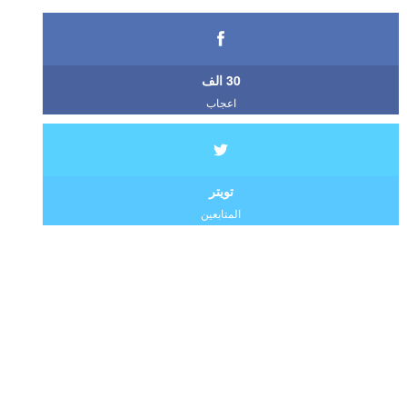
30 الف
اعجاب
تويتر
المتابعين