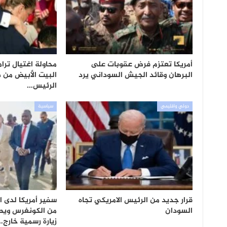
أمريكا تعتزم فرض عقوبات على
محاولة اغتيال ترا
البرهان وقائد الجيش السوداني يرد
البيت الأبيض من ه
الرئيس…
دولي واقليمي
سياسية
قرار جديد من الرئيس الامريكي تجاه
سفير أمريكا لدى ا
السودان
من الكونغرس ويصل
زيارة رسمية خارج…