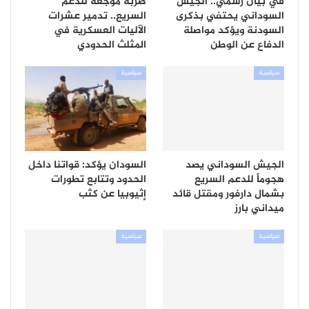
في بيان رسمي.. الجيش
ضربة موجعة للدعم
السوداني يحتفي بذكرى
السريع.. تدمير عشرات
السودنة ويؤكد مواصلة
الآليات العسكرية في
الدفاع عن الوطن
المثلث الحدودي
سياسية
سياسية
الجيش السوداني يصد
السودان يؤكد: قواتنا داخل
هجوماً للدعم السريع
الحدود وتتابع تطورات
بشمال دارفور ومقتل قائد
إثيوبيا عن كثب
ميداني بارز
سياسية
سياسية