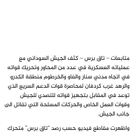
متابعات – تاق برس – كثف الجيش السوداني مع
عملياته العسكرية في عدد من المحاور وتحريك قواته
في اتجاه مدني سنار والفاو والخرطوم منطقة الكدرو
والرهد غرب كردفان لمحاصرة قوات الدعم السريع الذي
توعد في المقابل بتجهيز قواته للتصدي للجيش
وقوات العمل الخاص والحركات المسلحة التي تقاتل الى
جانب الجيش.
واظهرت مقاطع فيديو حسب رصد “تاق برس” متحرك