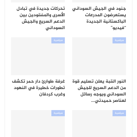
جنود في الجيش السوداني
تحركات جديدة في تبادل
يستعرضون المدرعات
الأسرى والمفقودين بين
الباكستانية الجديدة
الدعم السريع والجيش
“فيديو”
السوداني
سياسية
سياسية
النور القبة يعلن تسليم قوة
غرفة طوارئ دار حمر تكشف
من الدعم السريع للجيش
تطورات خطيرة في النهود
السوداني ويوجه رسائل
وغرب كردفان
لعناصر حميدتي…
سياسية
سياسية