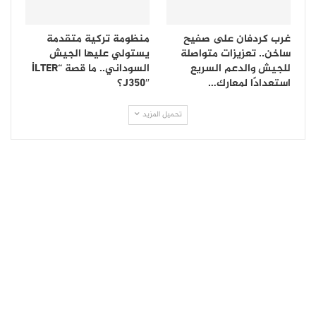
غرب كردفان على صفيح
منظومة تركية متقدمة
ساخن.. تعزيزات متواصلة
يستولي عليها الجيش
للجيش والدعم السريع
السوداني.. ما قصة “İLTER
استعدادًا لمعارك…
J350″؟
تحميل المزيد