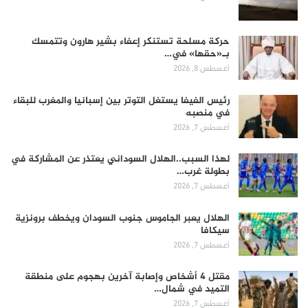
حركة مسلحة تستنكر إعفاء بشير هارون وتتمسك
بـ«حقها» في…
أغسطس 8, 2026
رئيس الفيفا يستغل التوتر بين إسبانيا والمغرب للبقاء
في منصبه
أغسطس 7, 2026
لهذا السبب..الهلال السوداني يعتذر عن المشاركة في
بطولة غرب…
أغسطس 7, 2026
الهلال يعبر الجاموس جنوب السودان ويخطف برونزية
سيكافا
أغسطس 7, 2026
مقتل 4 أشخاص وإصابة آخرين بهجوم على منطقة
التميد في شمال…
أغسطس 7, 2026