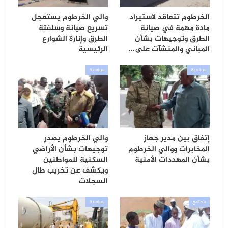
الخرطوم تتعاقد لاستيراد
والي الخرطوم يستعجل
مادة مهمة في صيانة
تسريع صيانة وسلفتة
الطرق وتوجيهات بشأن
الطرق وإنارة الشوارع
المباني والمنشآت على…
الرئيسية
سياسية
سياسية
إتفاق بين مدير جهاز
والي الخرطوم يصدر
المخابرات ووالي الخرطوم
توجيهات بشأن الأراضي
بشأن المهددات الأمنية
السكنية للمواطنين
ويكشف عن تخريب طال
السجلات
مجتمع
سياسية