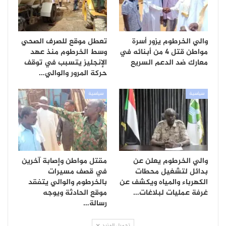
والي الخرطوم يزور أسرة
تعطل موقع للصرف الصحي
مواطن قتل 4 من أبنائه في
وسط الخرطوم منذ عهد
معارك ضد الدعم السريع
الإنجليز يتسبب في توقف
حركة المرور والوالي…
سياسية
سياسية
والي الخرطوم يعلن عن
مقتل مواطن وإصابة آخرين
بدائل لتشغيل محطات
في قصف مسيرات
الكهرباء والمياه ويكشف عن
بالخرطوم والوالي يتفقد
غرفة عمليات لبلاغات…
موقع الحادثة ويوجه
رسالة…
تحميل المزيد