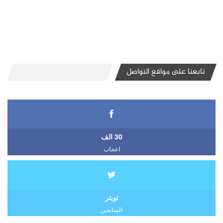
تابعنا على مواقع التواصل
30 الف
اعجاب
تويتر
المتابعين