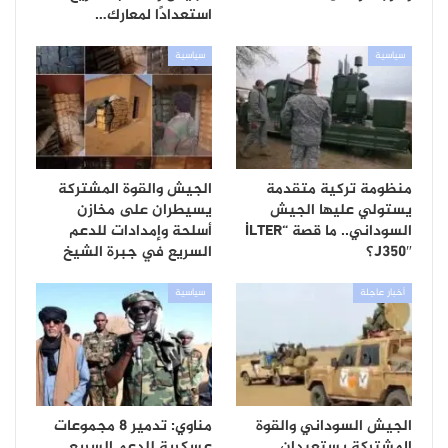
استعدادًا لمعارك…
سياسية
سياسية
منظومة تركية متقدمة
الجيش والقوة المشتركة
يستولي عليها الجيش
يسيطران على مخازن
السوداني.. ما قصة “İLTER
أسلحة وإمدادات للدعم
J350″؟
السريع في جبرة الشيخ
أخبار عاجلة
سياسية
الجيش السوداني والقوة
مناوي: تدمير 8 مجموعات
المشتركة يستعيدان
عسكرية للدعم السريع