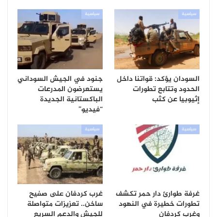
سياسية
سياسية
السودان يؤكد: قواتنا داخل
جنود في الجيش السوداني
الحدود وتتابع تطورات
يستعرضون المدرعات
إثيوبيا عن كثب
الباكستانية الجديدة
“فيديو”
سياسية
سياسية
غرفة طوارئ دار حمر تكشف
غرب كردفان على صفيح
تطورات خطيرة في النهود
ساخن.. تعزيزات متواصلة
وغرب كردفان
للجيش والدعم السريع