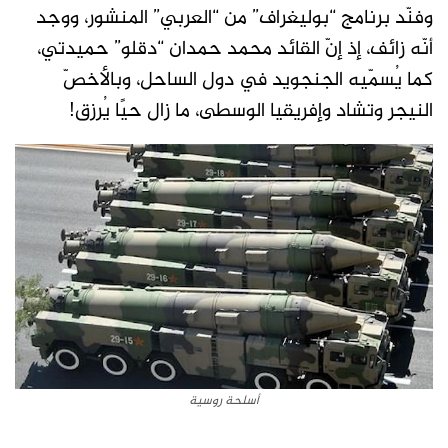
وفنّد برنامج “بوليغراف” من “العربي” المنشور، ووجد
أنّه زائف، إذ إنّ القائد محمد حمدان “دقلو” حميدتي،
كما يُسمّيه الجنجويد في دول الساحل، وبالأخصّ
النيجر وتشاد وإفريقيا الوسطى، ما زال حيًا يُرزق!
أسلحة روسية