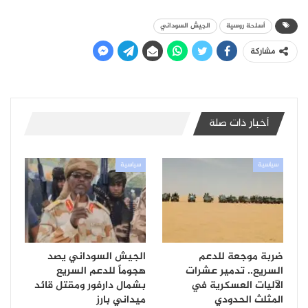
أسلحة روسية
الجيش السوداني
مشاركة
أخبار ذات صلة
سياسية
سياسية
ضربة موجعة للدعم
الجيش السوداني يصد
السريع.. تدمير عشرات
هجوماً للدعم السريع
الآليات العسكرية في
بشمال دارفور ومقتل قائد
المثلث الحدودي
ميداني بارز