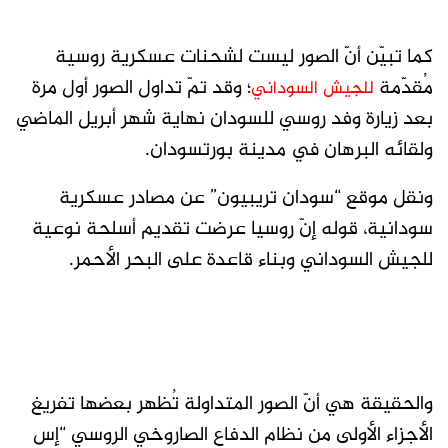
كما تبيّن أنّ الصور ليست لشحنات عسكرية روسية
مُقدّمة
؛ وقد تمّ تداول الصور أول مرة
للجيش السوداني
بعد زيارة وفد روسي للسودان نهاية شهر أبريل الماضي
ولقائه البرهان في مدينة بورتسودان.
ونقل موقع “سودان تريبيون” عن مصادر عسكرية
سودانية، قوله إنّ روسيا عرضت تقديم أسلحة نوعية
للجيش السوداني وبناء قاعدة على البحر الأحمر.
والحقيقة هي أنّ الصور المتداولة تُظهر بعضها تفريغ
الأجزاء الأولى من نظام الدفاع الصاروخي الروسي “إس