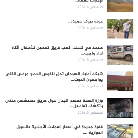
الإمارات قادمة…
أغسطس 6, 2026
عودة بروف حميدة..
أغسطس 6, 2026
صدمة في كسلا.. نهب فريق تحصين للأطفال أثناء
أداء واجبه…
أغسطس 5, 2026
شبكة أطباء السودان تدق ناقوس الخطر: مرضى الكلى
يواجهون الموت…
أغسطس 5, 2026
وزارة الصحة تحسم الجدل حول حريق مستشفى مدني
وتكشف تفاصيل…
أغسطس 5, 2026
قفزة جديدة في أسعار العملات الأجنبية بالسوق
الموازية..…