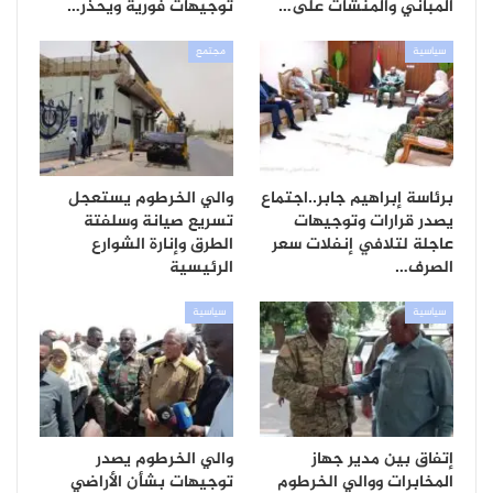
المباني والمنشآت على…
توجيهات فورية ويحذر…
سياسية
مجتمع
برئاسة إبراهيم جابر..اجتماع
والي الخرطوم يستعجل
يصدر قرارات وتوجيهات
تسريع صيانة وسلفتة
عاجلة لتلافي إنفلات سعر
الطرق وإنارة الشوارع
الصرف…
الرئيسية
سياسية
سياسية
إتفاق بين مدير جهاز
والي الخرطوم يصدر
المخابرات ووالي الخرطوم
توجيهات بشأن الأراضي