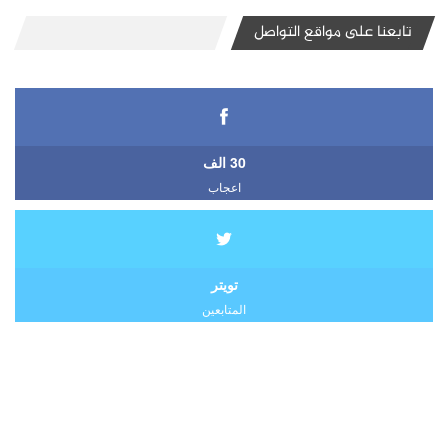
تابعنا على مواقع التواصل
30 الف
اعجاب
تويتر
المتابعين