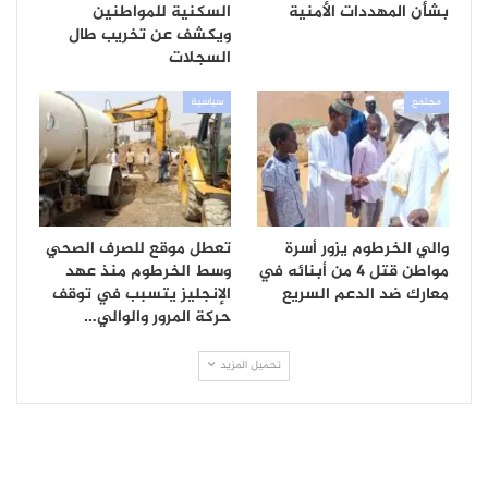
بشأن المهددات الأمنية
السكنية للمواطنين
ويكشف عن تخريب طال
السجلات
مجتمع
سياسية
والي الخرطوم يزور أسرة
تعطل موقع للصرف الصحي
مواطن قتل 4 من أبنائه في
وسط الخرطوم منذ عهد
معارك ضد الدعم السريع
الإنجليز يتسبب في توقف
حركة المرور والوالي…
تحميل المزيد