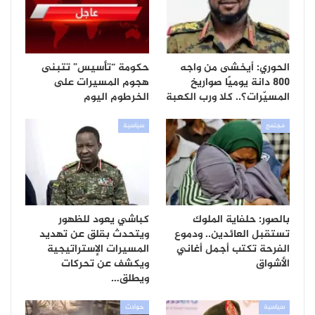
الحوري: أيخشى من واجه
حكومة “تأسيس” تتبنى
800 دانة يوميًا صواريخ
هجوم المسيرات على
المسيّرات؟.. كلا ورب الكعبة
الخرطوم اليوم
مجتمع
سياسية
بالصور: حلفاية الملوك
كباشي يعود للظهور
تستقبل العائدين.. ودموع
ويتحدث بقلق عن تهديد
الفرحة تكتب أجمل أغاني
المسيرات الإستراتيجية
الأشواق
ويكشف عن تحركات
ويطلق…
سياسية
حوادث