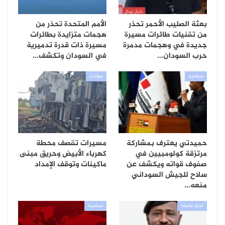
بعثة الصليب الأحمر تحذر
الأمم المتحدة تحذر من
من تقنيات طائرات مسيرة
هجمات متزايدة بطائرات
جديدة في وهجمات مدمرة
مسيرة ذات قدرة تدميرية
حرب السودان…
في السودان وتكشف…
سياسية
حوادث
حميدتي يعترف بمشاركة
مسيرات تقصف محطة
مرتزقة كولومبيين في
كهرباء الأبيض وحريق مبنى
صفوف قواته ويكشف عن
ماكينات وتوقف الإمداد
سلاح للجيش السوداني
منعه…
أخبار عاجلة
سياسية