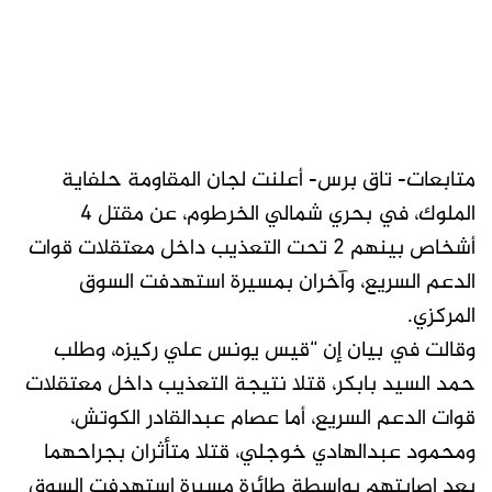
متابعات- تاق برس- أعلنت لجان المقاومة حلفاية
الملوك، في بحري شمالي الخرطوم، عن مقتل 4
أشخاص بينهم 2 تحت التعذيب داخل معتقلات قوات
الدعم السريع، وآخران بمسيرة استهدفت السوق
المركزي.
وقالت في بيان إن “قيس يونس علي ركيزه، وطلب
حمد السيد بابكر، قتلا نتيجة التعذيب داخل معتقلات
قوات الدعم السريع، أما عصام عبدالقادر الكوتش،
ومحمود عبدالهادي خوجلي، قتلا متأثران بجراحهما
بعد إصابتهم بواسطة طائرة مسيرة استهدفت السوق