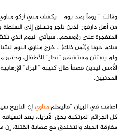
وقالت ” يوماً بعد يوم – يكشف مني أركو مناوي،
من أهل دارفور الذين تاجر وتسلق إلى السلطة ب
المتفجرة على رؤوسهم.. سيأتي اليوم الذي نكش
سلام جوبا و(ثمن ذلك) .. خرج مناوي اليوم ليتبا
ولم يستثن مستشفى “نهار” للأطفال، وحتى منازل
الأمس ليدين قصفاً طال كتيبة “البراء” الإرها
المدنيين.
اضافت في البيان “فاليعلم
مناوي
إن التاريخ سي
كل الجرائم المرتكبة بحق الأبرياء، بعد انسياقه ور
مفارقة الحياد والتخندق مع عصابة القتلة، إن م