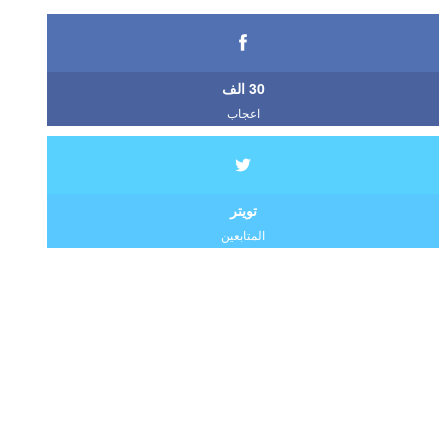
30 الف
اعجاب
تويتر
المتابعين