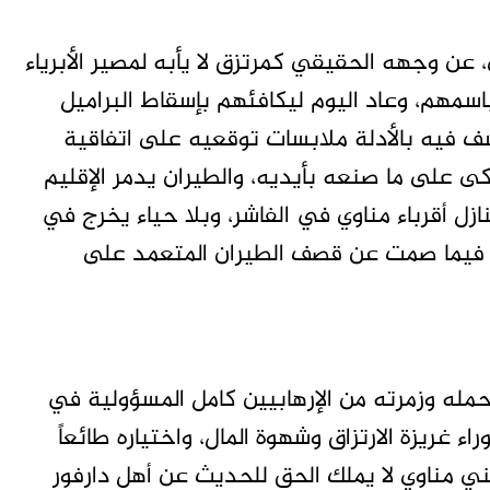
 عن وجهه الحقيقي كمرتزق لا يأبه لمصير الأبرياء
اسمهم، وعاد اليوم ليكافئهم بإسقاط البراميل
ف فيه بالأدلة ملابسات توقعيه على اتفاقية
كى على ما صنعه بأيديه، والطيران يدمر الإقليم
 أقرباء مناوي في الفاشر، وبلا حياء يخرج في
بية فيما صمت عن قصف الطيران المتعمد على
حمله وزمرته من الإرهابيين كامل المسؤولية في
اء غريزة الارتزاق وشهوة المال، واختياره طائعاً
ني مناوي لا يملك الحق للحديث عن أهل دارفور