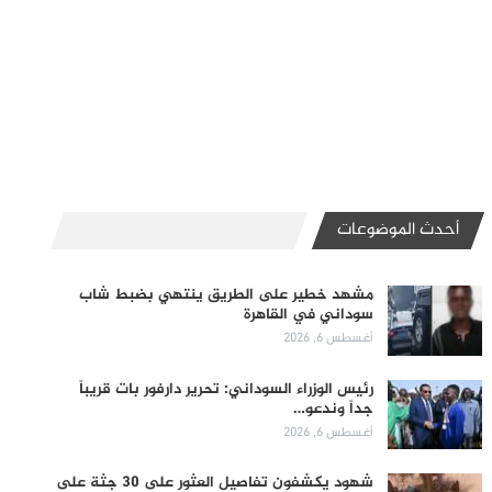
أحدث الموضوعات
مشهد خطير على الطريق ينتهي بضبط شاب
سوداني في القاهرة
أغسطس 6, 2026
رئيس الوزراء السوداني: تحرير دارفور بات قريباً
جداً وندعو…
أغسطس 6, 2026
شهود يكشفون تفاصيل العثور على 30 جثة على