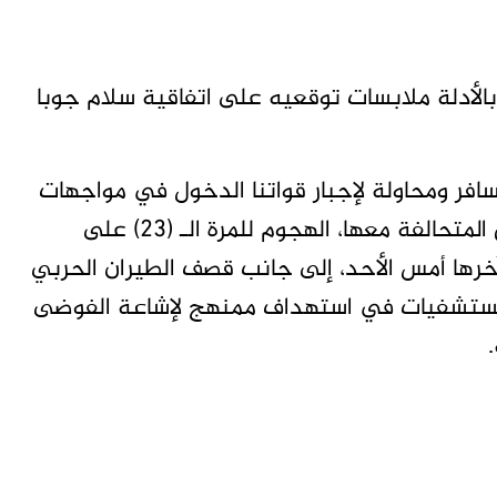
لأدلة ملابسات توقعيه على اتفاقية سلام جوبا
افر ومحاولة لإجبار قواتنا الدخول في مواجهات
مباشرة، تعمّدت مليشيا البرهان وحركات الارتزاق المتحالفة معها، الهجوم للمرة الـ (23) على
آخرها أمس الأحد، إلى جانب قصف الطيران الحربي
والمستشفيات في استهداف ممنهج لإشاعة الفوضى