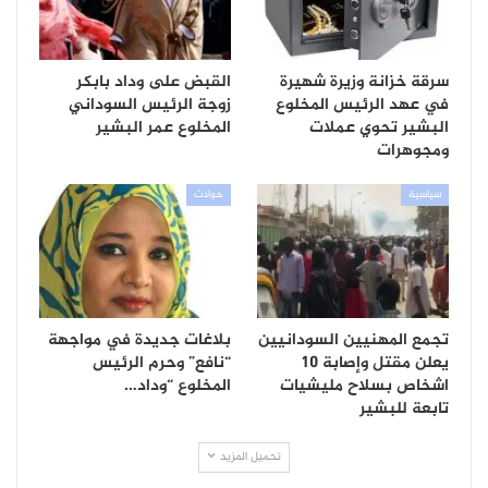
سرقة خزانة وزيرة شهيرة
القبض على وداد بابكر
في عهد الرئيس المخلوع
زوجة الرئيس السوداني
البشير تحوي عملات
المخلوع عمر البشير
ومجوهرات
سياسية
حوادث
تجمع المهنيين السودانيين
بلاغات جديدة في مواجهة
يعلن مقتل وإصابة 10
“نافع” وحرم الرئيس
اشخاص بسلاح مليشيات
المخلوع “وداد…
تابعة للبشير
تحميل المزيد