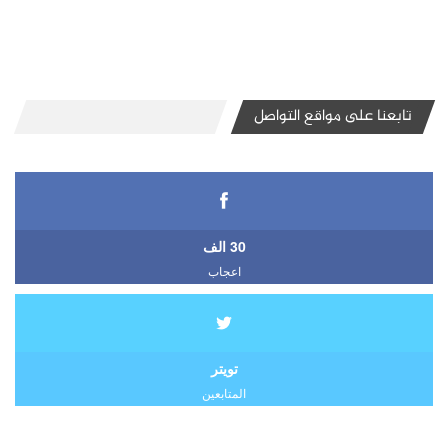
تابعنا على مواقع التواصل
30 الف
اعجاب
تويتر
المتابعين