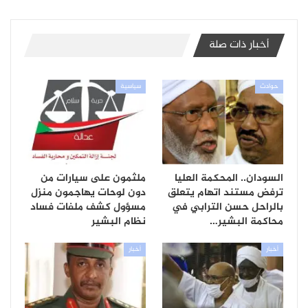
أخبار ذات صلة
حوادث
سياسية
السودان.. المحكمة العليا
ملثمون على سيارات من
ترفض مستند اتهام يتعلق
دون لوحات يهاجمون منزل
بالراحل حسن الترابي في
مسؤول كشف ملفات فساد
محاكمة البشير…
نظام البشير
أخبار
أخبار