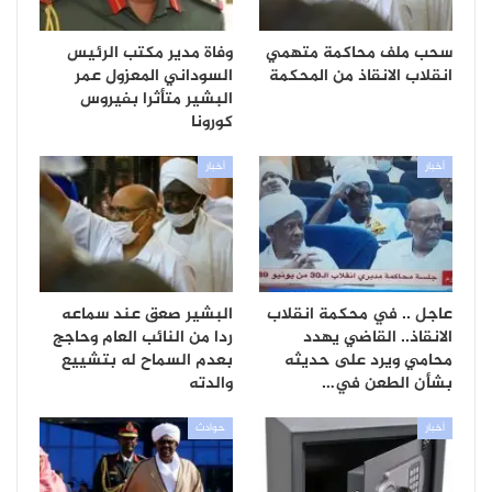
سحب ملف محاكمة متهمي
وفاة مدير مكتب الرئيس
انقلاب الانقاذ من المحكمة
السوداني المعزول عمر
البشير متأثرا بفيروس
كورونا
أخبار
أخبار
عاجل .. في محكمة انقلاب
البشير صعق عند سماعه
الانقاذ.. القاضي يهدد
ردا من النائب العام وحاجج
محامي ويرد على حديثه
بعدم السماح له بتشييع
بشأن الطعن في…
والدته
أخبار
حوادث