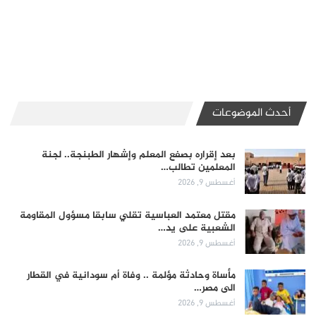
أحدث الموضوعات
بعد إقراره بصفع المعلم وإشهار الطبنجة.. لجنة
المعلمين تطالب…
أغسطس 9, 2026
مقتل معتمد العباسية تقلي سابقا مسؤول المقاومة
الشعبية على يد…
أغسطس 9, 2026
مأساة وحادثة مؤلمة .. وفاة أم سودانية في القطار
الى مصر…
أغسطس 9, 2026