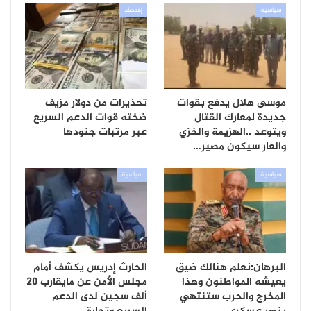
سياسية
إقتصاد
موسى هلال يدفع بقوات
تحذيرات من دولار مزيف
جديدة لمعارك القتال
ضخته قوات الدعم السريع
ويتوعد ..الهزيمة والخزي
عبر مرتبات جنودها
والعار سيكون مصير…
سياسية
سياسية
البرهان:نعلم هنالك ضيق
الحارث إدريس يكشف أمام
يعيشه المواطنون وهذا
مجلس الأمن عن مايقارب 20
المخرج والحرب ستنتهي
ألف سجين لدى الدعم