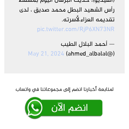
(الفيديو)، حديث البرهان اليوم بمسقط
رأس الشهيد البطل محمد صديق ، لدى
تقديمه العزاء،لأسرته.
pic.twitter.com/RjP6XN73NR
— أحمد البلال الطيب
May 21, 2024
(@ahmed_albalal)