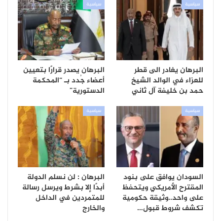
سياسية
سياسية
البرهان يغادر الى قطر
البرهان يصدر قرارًا بتعيين
للعزاء في الوالد الشيخ
أعضاء جُدد بـ “المحكمة
حمد بن خليفة آل ثاني
الدستورية”
سياسية
سياسية
السودان يوافق على بنود
البرهان : لن نسلم الدولة
المقترح الأمريكي ويتحفظ
أبدًا إلا بشرط ويرسل رسالة
على واحد..وثيقة حكومية
للمتمردين في الداخل
تكشف شروط قبول…
والخارج