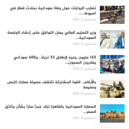
تضارب الروايات حول وفاة سودانية بحادث قطار في
أسيوط..…
أغسطس 9, 2026
وزير التعليم العالي يعلن التوافق على إنشاء الجامعة
السودانية…
أغسطس 8, 2026
165 مليون جنيه لإطلاق 33 نزيلاً.. و400 سوداني
يغادرون السجون…
أغسطس 8, 2026
بالأرقام.. القوة المشتركة تكشف حصيلة معارك كلبس
وصليعة
أغسطس 8, 2026
السفارة السودانية بالقاهرة تزف خبراً ساراً بشأن وثائق
السفر…
أغسطس 8, 2026