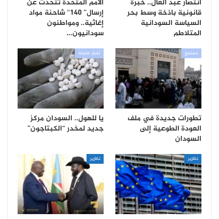
انتصار عبد العال.. خبرة
الأمم المتحدة تتحدث عن
قانونية باذخة وسط بحر
إرسال” 140″ شاحنة مواد
السياسة السودانية
إغاثية.. ومواطنون
المتلاطم
سودانيون…
مجتمع
أخبار عاجلة
تطورات جديدة في ملف
يا للهول.. السودان مركز
العودة الطوعية إلى
جديد لمخدر “الكبتاجون”
السودان
تقارير
تقارير