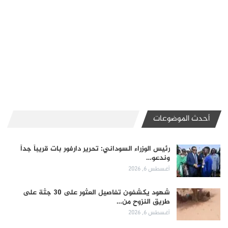
أحدث الموضوعات
رئيس الوزراء السوداني: تحرير دارفور بات قريباً جداً
وندعو…
أغسطس 6, 2026
شهود يكشفون تفاصيل العثور على 30 جثة على
طريق النزوح من…
أغسطس 6, 2026