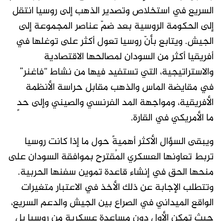
السريع في استخلاص وتصدير الذهب إلى روسيا انتقل
إلى الحكومة الروسية بعد ضمّ عناصر المجموعة إلى
الجيش. ويتابع بأنّ روسيا تعول أكثر على توغلها في
أفريقيا أكثر من السودان لمصالحها الاقتصادية
والاستراتيجية، التي تستفيد فيها من نشاط “فاغنر”
في مقايضة الماس والذهب مقابل حراسة الأنظمة
الأفريقية، ومواجهة المد الفرنسي والصيني وإلى حدٍ
ما الأمريكي في القارة.
ويبقى السؤال الأكثر أهميةً حول ما إذا كانت روسيا
تربط تعاونها العسكري المُقترح بموافقة السودان على
منحها الحق في إنشاء قاعدة تموين سفنها الحربية.
وتتطلب الإجابة عن ذلك الأخذ في الاعتبار متغيرات
الواقع الميداني في الصراع بين الجيش والدعم السريع،
حيث تمكن الأول دون مساعدة عسكرية من روسيا بل