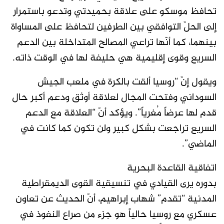
تحافظ موسكو على علاقة بحميدتي وتدعو باستمرار
إلى الحلّ التوافقي بين الطرفين لتحافظ على المساواة
بينهما، كما أنّها تراعي المصالح المتداخلة بين الدعم
السريع وقوى إقليمية هي حليفة لها في الوقت ذاته.
ويقول إنّ “روسيا ألقت بالكرة في ملعب الجيش
السوداني وفتحت المجال لعلاقة أوثق ودعم أكبر حال
قدم لها عرضاً مُغرياً”. ويؤكد أنّ “العلاقة مع الدعم
السريع تراجعت بشكل كبير ولن تكون كما كانت في
الماضي”.
اتفاقية القاعدة البحرية
بدوره يرى القيادي في تنسيقية القوى الديمقراطية
المدنية “تقدم” شهاب إبراهيم، أنّ الحديث عن تعاون
عسكري مع روسيا حالياً هو جزء من صراع النفوذ في