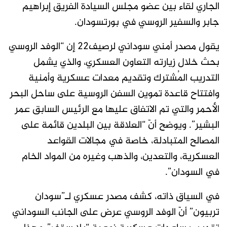
الجاري لقاء بين عضو مجلس السيادة الفريق إبراهيم
جابر والسفير الروسي في بورتسودان.
يقول مصدر أمني سوداني لرصيف22 إن “الوفد الروسي
بحث خلال زيارته التعاون العسكري، والذي يشمل
التدريب المُشترك وتقديم معدات عسكرية وأمنية
وافتتاح قاعدة تموين السفن الروسية على ساحل البحر
الأحمر والتي تم الاتفاق عليها مع الرئيس السابق عمر
البشير”. ويوضح أنّ “العلاقة بين البلدين قائمة على
المصالح المتبادلة، خاصة في مجالات القواعد
العسكرية، والتعدين، والذهب وغيره من المواد الخام
في السودان”.
في السياق ذاته، كشف مصدر عسكري لـ”سودان
تربيون” أنّ الوفد الروسي عرض على الجانب السوداني