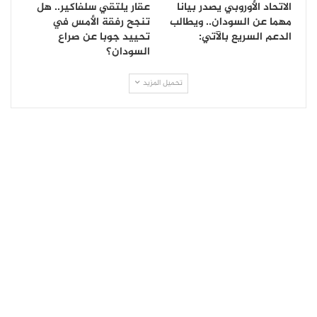
الاتحاد الأوروبي يصدر بيانا
عقار يلتقي سلفاكير.. هل
مهما عن السودان.. ويطالب
تنجح رفقة الأمس في
الدعم السريع بالآتي:
تحييد جوبا عن صراع
السودان؟
تحميل المزيد