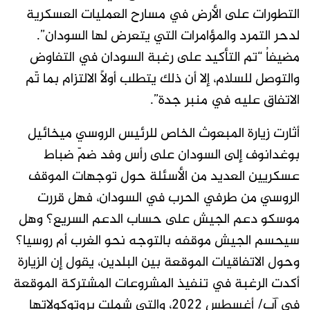
التطورات على الأرض في مسارح العمليات العسكرية
لدحر التمرد والمؤامرات التي يتعرض لها السودان”.
مضيفاُ “تم التأكيد على رغبة السودان في التفاوض
والتوصل للسلام، إلا أن ذلك يتطلب أولاً الالتزام بما تّم
الاتفاق عليه في منبر جدة”.
أثارت زيارة المبعوث الخاص للرئيس الروسي ميخائيل
بوغدانوف إلى السودان على رأس وفد ضمّ ضباط
عسكريين العديد من الأسئلة حول توجهات الموقف
الروسي من طرفي الحرب في السودان، فهل قررت
موسكو دعم الجيش على حساب الدعم السريع؟ وهل
سيحسم الجيش موقفه بالتوجه نحو الغرب أم روسيا؟
وحول الاتفاقيات الموقعة بين البلدين، يقول إن الزيارة
أكدت الرغبة في تنفيذ المشروعات المشتركة الموقعة
في آب/ أغسطس 2022، والتي شملت بروتوكولاتها