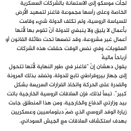
لجأت موسكو إلى الاستعانة بالشركات العسكرية
الخاصة وعلى رأسها مجموعة فاغنر لتمهيد الأرض
للسياسة الروسية، ولم تكلف الدولة شيء وقامت
بأعمال لا يليق ولا ينبغي للدولة أنّ تقوم بها لأنها
أعمال غير مشروعة، وقد تضعها تحت طائلة القانون أو
العقوبات، وفي نفس الوقت حققت هذه الشركات
أرباحاً ماليةً
يقول دهشان إنّ “فاغنر في طور النهاية لأنها تتحول
إلى جهاز بيروقراطي تابع للدولة، وتفقد بذلك المرونة
والقدرة على الحركة واتخاذ القرارات السريعة بشكل
كبير”. تبعاً لذلك، فإن العلاقات الروسية الخارجية باتت
بيد وزارتي الدفاع والخارجية، ومن هذا المنطلق جاءت
زيارة الوفد الروسي الذي ضمّ دبلوماسيين وعسكريين
بهدف استكشاف العلاقات مع الجيش السوداني.