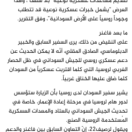
تقديم مساعدات عسكرية نوعية “بلا سقف”، وهذا
العرض “يشمل خبرات عسكرية نوعية قد تتطلب
وجوداً روسياً على الأرض السودانية”، وفق التقرير.
ما بعد فاغنر
على النقيض من ذلك، يرى السفير السابق والخبير
الدبلوماسي، الصادق المقلي، أنّه لا يمكن الحديث عن
دعم عسكري روسي للجيش السوداني في ظل الحصار
الغربي لروسيا، التي كلما اقتربت عسكرياً من السودان
كلما ضاق عليها الخناق غربياً.
يشير سفير السودان لدى روسيا بأن الزيارة ستؤسس
لدور هام لروسيا في مرحلة إعادة الإعمار، خاصة في
تحديث الجيش السوداني بالعتاد والمعدات العسكرية
المُستخدمة الروسية الصنع.
ويقول لرصيف22، إنّ التعاون السابق بين فاغنر والدعم