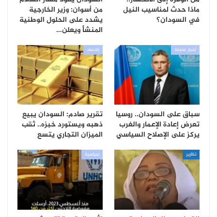
ماذا حدث لمناسيب النيل
من أسوان: وزير الخارجية
في السودان؟
يشدد على الحلول الوطنية
المنشأ ويعلن…
أخبار عاجلة
إقتصاد
سباق على السودان.. روسيا
تقرير صادم: السودان يبيع
تعرض إعادة الإعمار والغرب
ذهبه ويستورد خبزه.. ثقب
يركز على الإصلاح السياسي
الميزان التجاري يتسع
تقارير
سياسية