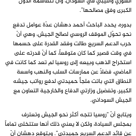
السوري والليبي في السودان، وأن تتقاسمه الدول
الكبرى وفق مصالحها”.
بدوره، يحدد الباحث أحمد دهشان عدّة عوامل تدفع
نحو تحوّل الموقف الروسي لصالح الجيش، وهي أنّ
حرب الدعم السريع طالت وفقد القدرة على حسمها
في وقت قصير كما كان متوقعاً، كما أنّ قدرته على
استخراج الذهب وبيعه إلى روسيا لم تعد كما كانت في
الماضي، فضلاً عن ممارسات السلب والنهب واسعة
النطاق التي باتت ملجأ حميدتي لدفع رواتب جيشه
الكبير، وتفضيل وزارتي الدفاع والخارجية التعاون مع
الجيش السوداني.
ويتابع أنّ “روسيا تتجه أكثر نحو الجيش وتعترف
بمجلس السيادة، ولكن لا يعني ذلك أنها ستتخلى تماماً
عن قائد الدعم السريع حميدتي”. ويتوقع دهشان أنّ