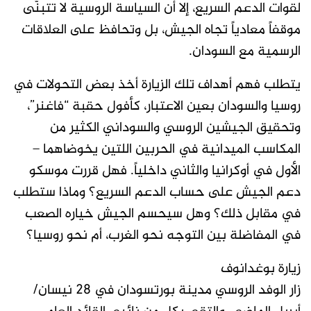
لقوات الدعم السريع، إلا أن السياسة الروسية لا تتبنّى
موقفاً معادياً تجاه الجيش، بل وتحافظ على العلاقات
الرسمية مع السودان.
يتطلب فهم أهداف تلك الزيارة أخذ بعض التحولات في
روسيا والسودان بعين الاعتبار، كأفول حقبة “فاغنر”،
وتحقيق الجيشين الروسي والسوداني الكثير من
المكاسب الميدانية في الحربين اللتين يخوضاهما –
الأول في أوكرانيا والثاني داخلياً. فهل قررت موسكو
دعم الجيش على حساب الدعم السريع؟ وماذا ستطلب
في مقابل ذلك؟ وهل سيحسم الجيش خياره الصعب
في المفاضلة بين التوجه نحو الغرب، أم نحو روسيا؟
زيارة بوغدانوف
زار الوفد الروسي مدينة بورتسودان في 28 نيسان/