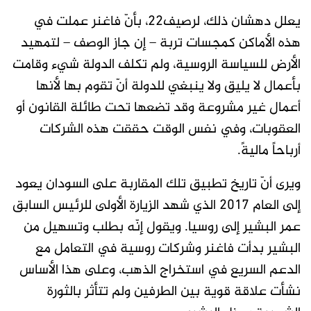
يعلل دهشان ذلك، لرصيف22، بأنّ فاغنر عملت في
هذه الأماكن كمجسات تربة – إن جاز الوصف – لتمهيد
الأرض للسياسة الروسية، ولم تكلف الدولة شيء وقامت
بأعمال لا يليق ولا ينبغي للدولة أنّ تقوم بها لأنها
أعمال غير مشروعة وقد تضعها تحت طائلة القانون أو
العقوبات، وفي نفس الوقت حققت هذه الشركات
أرباحاً ماليةً.
ويرى أنّ تاريخ تطبيق تلك المقاربة على السودان يعود
إلى العام 2017 الذي شهد الزيارة الأولى للرئيس السابق
عمر البشير إلى روسيا. ويقول إنّه بطلب وتسهيل من
البشير بدأت فاغنر وشركات روسية في التعامل مع
الدعم السريع في استخراج الذهب، وعلى هذا الأساس
نشأت علاقة قوية بين الطرفين ولم تتأثر بالثورة