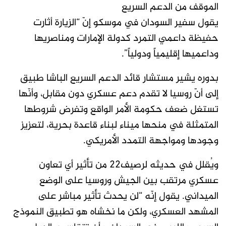
الموقف من الدعم السريع
يقول سفير السودان في موسكو إنّ “الزيارة أثارت
حفيظة داعمي التمرد كدولة الإمارات ومناصريها
وداعميها إقليمياً ودولياً”.
بدوره يشير مستشار قائد الدعم السريع الباشا طبيق
إلى أنّ روسيا لا تقدم دعم عسكري دون مقابل، وأنّها
تستغل ضعف حكومة الأمر الواقع وتفرض شروطها
المتمثلة في منحها ميناء لبناء قاعدة بحرية، لتعزيز
وجودها ومواجهة التمدد الأمريكي.
ويُقلل في حديثه لرصيف22 من تأثير أي تعاون
عسكري مرتقب بين الجيش وروسيا على الوضع
الميداني. يقول إنّه “لن يحدث تأثير مباشر على
المشهد العسكري، ولكن ما نخشاه هو تطبيق النموذج