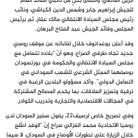
أبريل الماضي، والتقى بكلٍ من نائبي القائد العام
للجيش إبراهيم جابر وشمس الدين الكباشي، ونائب
رئيس مجلس السيادة الانتقالي مالك عقار، ثم برئيس
المجلس وقائد الجيش عبد الفتاح البرهان.
وقد أعلن بوغدانوف خلال لقاءاته عن موقف روسي
جديد تجاه طرفي الصراع، وهو أنّ “بلاده تتعامل مع
مجلس السيادة الانتقالي والحكومة في بورتسودان
بوصفهما الممثل الشرعي للشعب السوداني في
التعامل الدولي”. وأكد مسؤولو البلدين الرغبة في
ترقية وتعزيز العلاقات، بما يخدم المصالح المشتركة
في المجالات الاقتصادية والتجارية وتدريب الكوادر.
وفي تصريح خاص لرصيف22، يقول سفير السودان لدى
روسيا الاتحادية محمد الغزالي سراج إنّ “الوفد اطّلع
خلال الزيارة على تطورات الأوضاع في السودان، لا سيما