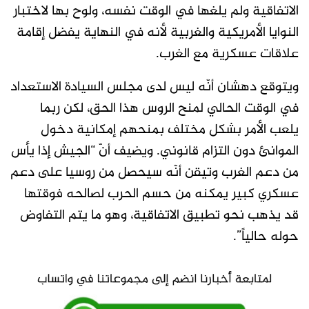
الاتفاقية ولم يلغها في الوقت نفسه، ولوح بها لاختبار
النوايا الأمريكية والغربية لأنه في النهاية يفضل إقامة
علاقات عسكرية مع الغرب.
ويتوقع دهشان أنّه ليس لدى مجلس السيادة الاستعداد
في الوقت الحالي لمنح الروس هذا الحق، لكن ربما
يلعب الأمر بشكل مختلف بمنحهم إمكانية دخول
الموانئ دون التزام قانوني. ويضيف أنّ “الجيش إذا يأس
من دعم الغرب وتيقن أنّه سيحصل من روسيا على دعم
عسكري كبير يمكنه من حسم الحرب لصالحه فوقتها
قد يذهب نحو تطبيق الاتفاقية، وهو ما يتم التفاوض
حوله حالياً”.