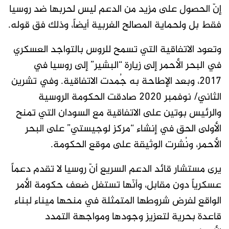
إنّ الحصول على مزيد من الدعم ليس لحربها ضد روسيا
فقط بل ولحماية المصالح الغربية أيضاً، وذلك فق قوله.
وتعود الاتفاقية التي تسمح للروس بالتواجد العسكري
في البحر الأحمر إلى زيارة “البشير” إلى روسيا في
2017، وبعد الإطاحة به جُمدت الاتفاقية. وفي تشرين
الثاني/ نوفمبر 2020 صادقت الحكومة الروسية
والرئيس بوتين على الاتفاقية مع السودان التي تمنح
الأولى الحق في إنشاء “مركز لوجيستي” على البحر
الأحمر، ونُشرت الوثيقة على موقع الحكومة.
يرى مستشار قائد الدعم السريع أنّ روسيا لا تقدم دعماً
عسكرياً دون مقابل، وأنّها تستغل ضعف حكومة الأمر
الواقع لفرض شروطها المتمثلة في منحها ميناء لبناء
قاعدة بحرية لتعزيز وجودها ومواجهة التمدد