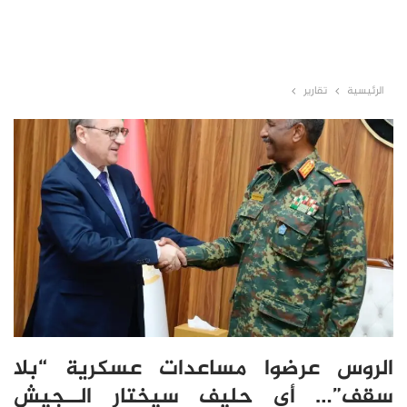
الرئيسية
تقارير
الروس عرضوا مساعدات عسكرية “بلا
سقف”… أي حليف سيختار الــجيش