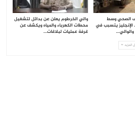
ف الصحي وسط
والي الخرطوم يعلن عن بدائل لتشغيل
الإنجليز يتسبب في
محطات الكهرباء والمياه ويكشف عن
والوالي…
غرفة عمليات لبلاغات…
 المزيد