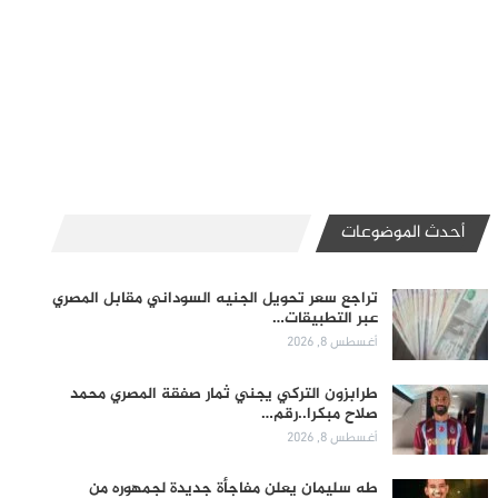
أحدث الموضوعات
تراجع سعر تحويل الجنيه السوداني مقابل المصري
عبر التطبيقات…
أغسطس 8, 2026
طرابزون التركي يجني ثمار صفقة المصري محمد
صلاح مبكرا..رقم…
أغسطس 8, 2026
طه سليمان يعلن مفاجأة جديدة لجمهوره من