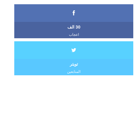
30 الف
اعجاب
تويتر
المتابعين