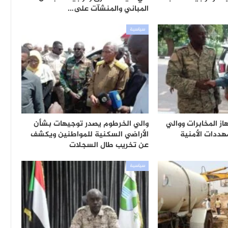
المباني والمنشآت على…
سياسية
از المخابرات ووالي
والي الخرطوم يصدر توجيهات بشأن
هددات الأمنية
الأراضي السكنية للمواطنين ويكشف
عن تخريب طال السجلات
سياسية