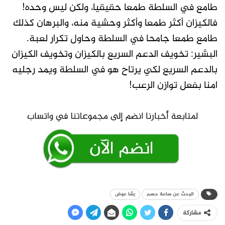
طامع في السلطة طمعا حقيقيا، ولكن ليس وحده!
فالكيزان أكثر طمعا وأكثر وحشية منه، والبرهان كذلك
طامع طمعا جامحا في السلطة وحاول تكرار لعبة.
البشير: تخويف الدعم السريع بالكيزان وتخويف الكيزان
بالدعم السريع لكي يرتاح هو في السلطة ويمد رجليه
امنا بفعل توازن الرعب!
البحث عن ساعة حسم
رشا عوض
مشاركة