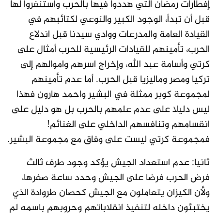
إفطارات رمضان التي هددوا فيها بالحرب واستنفروا لها
قبل أن تبدأ، الوجود الكبير والنوعي لكتائبهم في
القيادة العامة والمدرعات ووادي سيدنا قبل اندلاع
الحرب، تأمينهم للقيادات الرئيسية للحرب أمثال على
كرتي وأسامة عبد الله، وإخراج اسرهم واموالهم إلى
تركيا ومصر وماليزيا قبل الحرب. أما عدم تأمينهم
لمجموعة كوبر ممثلة في البشير واحمد هارون فهذا
ليس دليلا على عدم علمهم بالحرب بل هو دليل على
انقسامهم وتنافسهم الداخلي على الغنائم!
فمجموعة كرتي ليست على وفاق مع مجموعة البشير.
ثانيا: عدم استعداد الجيش يؤكد وجود طرف ثالث
فرض الحرب فرضا على الجيش وحدد ساعة صفرها،
ولأن الكيزان يتعاملون مع الجيش كحصان طروادة الذي
يختبئون داخله لتنفيذ انقلاباتهم وحروبهم باسمه لم