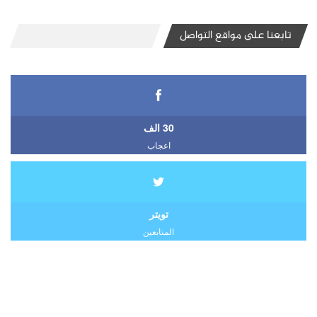
تابعنا على مواقع التواصل
30 الف
اعجاب
تويتر
المتابعين