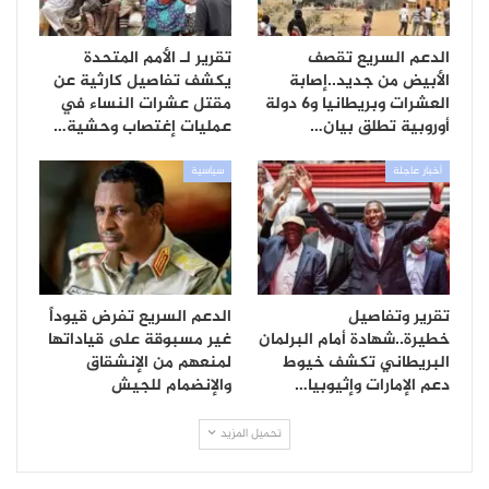
الدعم السريع تقصف
تقرير لـ الأمم المتحدة
الأبيض من جديد..إصابة
يكشف تفاصيل كارثية عن
العشرات وبريطانيا و6 دولة
مقتل عشرات النساء في
أوروبية تطلق بيان…
عمليات إغتصاب وحشية…
أخبار عاجلة
سياسية
تقرير وتفاصيل
الدعم السريع تفرض قيوداً
خطيرة..شهادة أمام البرلمان
غير مسبوقة على قياداتها
البريطاني تكشف خيوط
لمنعهم من الإنشقاق
دعم الإمارات وإثيوبيا…
والإنضمام للجيش
تحميل المزيد