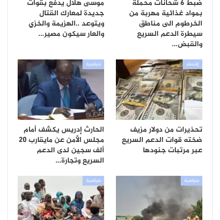
ضبط 6 شحانات محملة
موسى هلال يدفع بقوات
بمواد غذائية مهربة من
جديدة لمعارك القتال
الخرطوم الى مناطق
ويتوعد ..الهزيمة والخزي
سيطرة الدعم السريع
والعار سيكون مصير…
والقبض…
إقتصاد
سياسية
تحذيرات من دولار مزيف
الحارث إدريس يكشف أمام
ضخته قوات الدعم السريع
مجلس الأمن عن مايقارب 20
عبر مرتبات جنودها
ألف سجين لدى الدعم
السريع وتجارة…
سياسية
سياسية