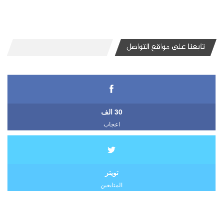
تابعنا على مواقع التواصل
30 الف
اعجاب
تويتر
المتابعين