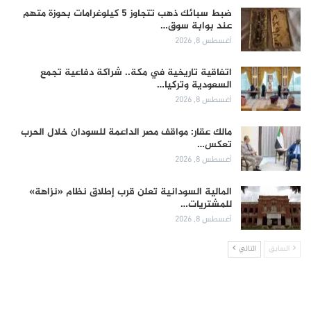
ضبط سبائك ذهب تتجاوز 5 كيلوغرامات بحوزة متهم
عند بوابة سوق…
أغسطس 8, 2026
اتفاقية تاريخية في مكة.. شراكة دفاعية تجمع
السعودية وتركيا…
أغسطس 8, 2026
مالك عقار: مواقف مصر الداعمة للسودان خلال الحرب
تعكس…
أغسطس 8, 2026
المالية السودانية تعلن قرب إطلاق نظام «نزاهة»
للمشتريات…
أغسطس 8, 2026
السابق
التالي