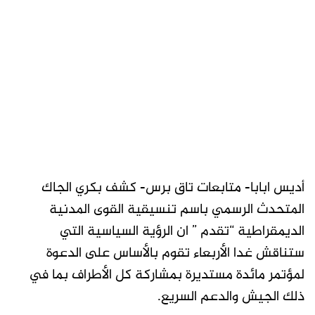
أديس ابابا- متابعات تاق برس- كشف بكري الجاك
المتحدث الرسمي باسم تنسيقية القوى المدنية
الديمقراطية “تقدم ” ان الرؤية السياسية التي
ستناقش غدا الأربعاء تقوم بالأساس على الدعوة
لمؤتمر مائدة مستديرة بمشاركة كل الأطراف بما في
ذلك الجيش والدعم السريع.