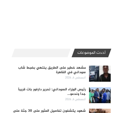
أحدث الموضوعات
مشهد خطير على الطريق ينتهي بضبط شاب
سوداني في القاهرة
أغسطس 6, 2026
رئيس الوزراء السوداني: تحرير دارفور بات قريباً
جداً وندعو…
أغسطس 6, 2026
شهود يكشفون تفاصيل العثور على 30 جثة على