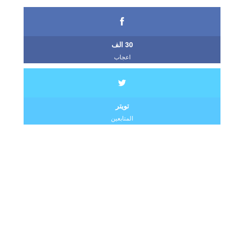
30 الف
اعجاب
تويتر
المتابعين