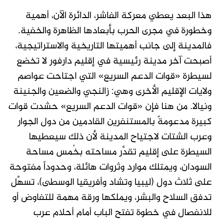
هذا البعد يعطي معركة الفاشر، الدائرة الآن، أهمية
وخطورة في مجرى الحرب بأبعادها الظاهرة والخفية.
فالمدينة إلى جانب أهميتها التاريخية والاستراتيجية،
أصبحت آخر مدينة رئيسية في إقليم دارفور لا تخضع
لسيطرة «قوات الدعم السريع» التي اجتاحت عواصم
ولايات الإقليم الأخرى وهي: زالنجي والضعين والجنينة
ونيالا. من هنا فإن «قوات الدعم السريع» حشدت قوات
كبيرة مدعومةً بالمستنفرين القادمين من دول الجوار
وعرب الشتات لاجتياح المدينة لأن ذلك سيعطيها
السيطرة على إقليم تقدَّر مساحته بخُمس مساحة
السودان، ويمتلك موارد وثروات هائلة، وحدوداً مفتوحة
على ثلاث دول (ليبيا وتشاد وأفريقيا الوسطى)، تسهِّل
تدفق السلاح والبشر، ويملكها ورقة مهمة للتفاوض أو
للانفصال في خطوة تفتح الباب أمام أحلام عرب