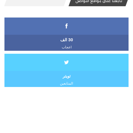
تابعنا على مواقع التواصل
30 الف
اعجاب
تويتر
المتابعين