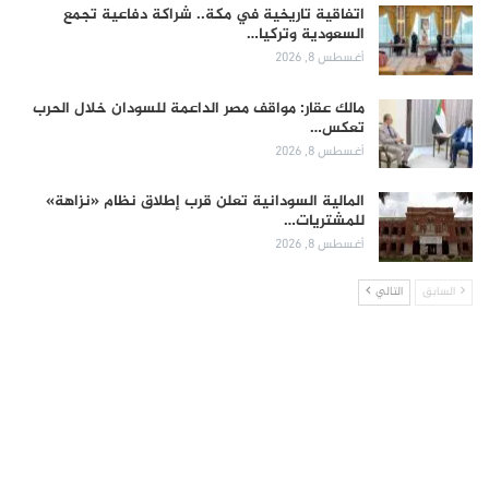
اتفاقية تاريخية في مكة.. شراكة دفاعية تجمع
السعودية وتركيا…
أغسطس 8, 2026
مالك عقار: مواقف مصر الداعمة للسودان خلال الحرب
تعكس…
أغسطس 8, 2026
المالية السودانية تعلن قرب إطلاق نظام «نزاهة»
للمشتريات…
أغسطس 8, 2026
السابق
التالي