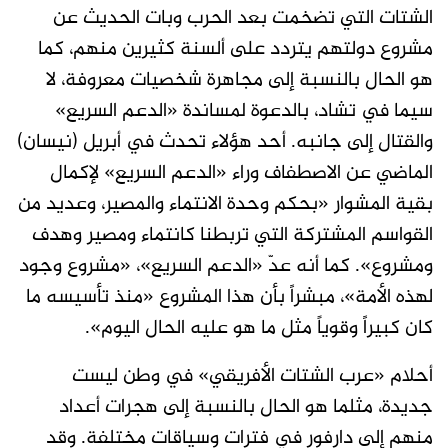
الشتات التي تضخمت بعد الحرب وبات الحديث عن
مشروع دولتهم يتردد على ألسنة كثيرين منهم، كما
هو الحال بالنسبة إلى مجاهرة شخصيات معروفة، لا
سيما في تشاد، بالدعوة لمساندة «الدعم السريع»
والقتال إلى جانبه. أحد هؤلاء تحدث في أبريل (نيسان)
الماضي عن الاصطفاف وراء «الدعم السريع» لإكمال
بقية المشوار «بحكم وحدة الانتماء والمصير، وعديد من
القواسم المشتركة التي تربطنا كانتماء ومصير وهدف
ومشروع». كما أنه عدّ «الدعم السريع»، «مشروع وجود
لهذه الأمة»، مبشراً بأن هذا المشروع «منذ تأسيسه ما
كان كبيراً وقوياً مثل ما هو عليه الحال اليوم».
أحلام «عرب الشتات الأفريقي» في وطن ليست
جديدة، مثلما هو الحال بالنسبة إلى هجرات أعداد
منهم إلى دارفور في فترات وسياقات مختلفة. وقد