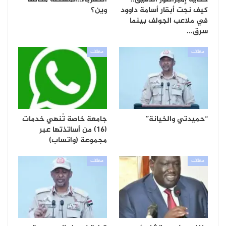
كيف نجت أبقار أسامة داوود
وين؟
في ملاعب الجولف بينما
سرق…
مقالات
مقالات
“حميدتي والخيانة”
جامعة خاصة تُنهي خدمات
(16) من أساتذتها عبر
مجموعة (واتساب)
مقالات
مقالات