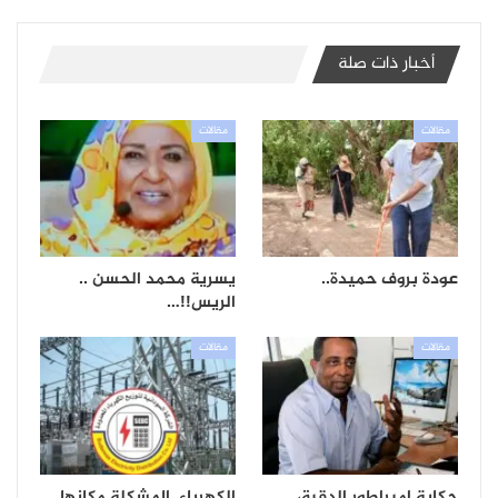
أخبار ذات صلة
مقالات
مقالات
عودة بروف حميدة..
يسرية محمد الحسن ..
الريس!!…
مقالات
مقالات
حكاية إمبراطور الدقيق..
الكهرباء..المشكلة مكانها