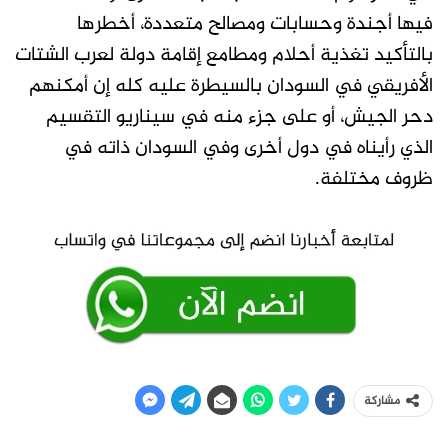
فيها أجندة وحسابات ومصالح متعددة، أخطرها
بالتأكيد تغذية أحلام ومطامع إقامة دولة لعرب الشتات
الأفريقي في السودان بالسيطرة عليه كله إن أمكنهم
دحر الجيش، أو على جزء منه في سيناريو التقسيم
الذي رأيناه في دول أخرى وفي السودان ذاته في
ظروف مختلفة.
مشاركة