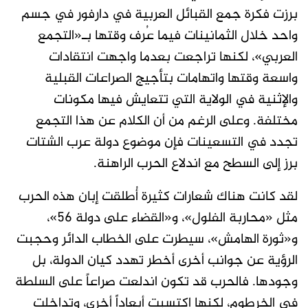
برزت فكرة جمع القبائل العربية في دارفور في جسم
واحد خلال الثمانينات فيما عُرف وقتها بـ«التجمع
العربي»، لكنها تراجعت بعدما واجهت انتقادات
واسعة وقتها واتهامات بتأجيج الصراعات القبلية
والإثنية في الولاية التي تتعايش فيها مكونات
مختلفة. وعلى الرغم من أن الكلام عن هذا التجمع
تجدد في التسعينات فإن موضوع دولة عرب الشتات
برز إلى السطح مع اندلاع الحرب الراهنة.
لقد كانت هناك شعارات كثيرة أُطلقت إبان هذه الحرب
مثل «محاربة الفلول»، و«القضاء على دولة 56»،
و«ثورة الهامش»، سيطرت على الخطاب الدائر وحجبت
الرؤية عن جوانب أخرى أخطر تهدد كيان الدولة، بل
وجودها. فالحرب قد تكون اندلعت صراعاً على السلطة
في الخرطوم، لكنها اكتسبت أبعاداً أخرى، وتداخلت