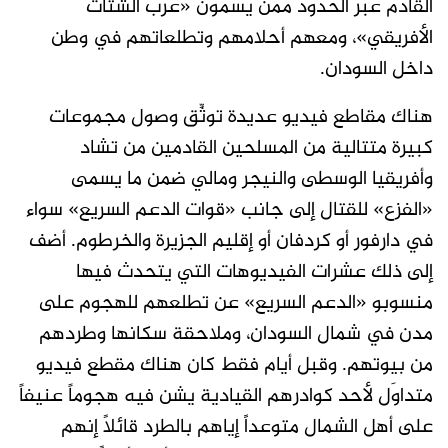
القادم عبر الحدود ممن يسمون «عرب الشتات
الأفريقي»، ومعهم أحلامهم وتطلعاتهم في وطن
داخل السودان.
هناك مقاطع فيديو عديدة توثِّق وصول مجموعات
كبيرة متتالية من المسلحين القادمين من تشاد
وأفريقيا الوسطى والنيجر ومالي ضمن ما يسمى
«الفزع» للقتال إلى جانب «قوات الدعم السريع» سواء
في دارفور أو كردفان أو إقليم الجزيرة والخرطوم. أضف
إلى ذلك عشرات الفيديوهات التي يتحدث فيها
منسوبو «الدعم السريع» عن تطلعهم للهجوم على
مدن في شمال السودان، وملاحقة سكانها وطردهم
من بيوتهم. وقبل أيام فقط كان هناك مقطع فيديو
متداوَل لأحد كوادرهم القيادية يشن فيه هجوماً عنيفاً
على أهل الشمال متوعداً إياهم بالطرد قائلاً إنهم