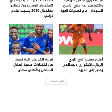
قرعة دوري أبطال أفريقيا
تصعيد خطير ..تحرك رسمي
والكونفدرالية تضع رباعي
لاستبعاد المغرب من تنظيم
السودان أمام تحديات قوية
مونديال 2030 بسبب خادم
ترامب
رياضة
رياضة
أغلى صفقة في تاريخ
قرعة الكونفدرالية تسفر
الريال..الإيفواري ديوماندي
عن اختبارات صعبة لهلال
يطير إلى مدريد
الساحل والأهلي مدني
تحميل المزيد