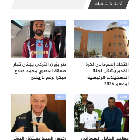
أخبار ذات صلة
رياضة
رياضة
الاتحاد السوداني لكرة
طرابزون التركي يجني ثمار
القدم يُشكّل لجنة
صفقة المصري محمد صلاح
التسجيلات الرئيسية
مبكرا..رقم تاريخي
لموسم 2026
رياضة
رياضة
مهاجم الهلال السوداني
رئيس الفيفا يستغل التوتر