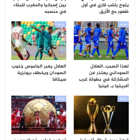
يتوج بلقب قاري في أول
بين إسبانيا والمغرب للبقاء
ظهور مع الأزرق
في منصبه
رياضة
رياضة
لهذا السبب..الهلال
الهلال يعبر الجاموس جنوب
السوداني يعتذر عن
السودان ويخطف برونزية
المشاركة في بطولة غرب
سيكافا
أفريقيا بـ غينيا
رياضة
رياضة