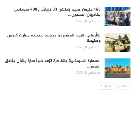
165 مليون جنيه لإطلاق 33 نزيلاً.. و400 سوداني
يغادرون السجون…
أغسطس 8, 2026
بالأرقام.. القوة المشتركة تكشف حصيلة معارك كلبس
وصليعة
أغسطس 8, 2026
السفارة السودانية بالقاهرة تزف خبراً ساراً بشأن وثائق
السفر…
أغسطس 8, 2026
السابق
التالي