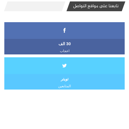
تابعنا على مواقع التواصل
30 الف
اعجاب
تويتر
المتابعين