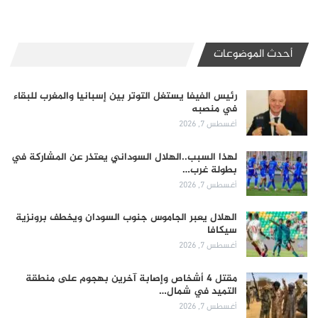
أحدث الموضوعات
رئيس الفيفا يستغل التوتر بين إسبانيا والمغرب للبقاء
في منصبه
أغسطس 7, 2026
لهذا السبب..الهلال السوداني يعتذر عن المشاركة في
بطولة غرب…
أغسطس 7, 2026
الهلال يعبر الجاموس جنوب السودان ويخطف برونزية
سيكافا
أغسطس 7, 2026
مقتل 4 أشخاص وإصابة آخرين بهجوم على منطقة
التميد في شمال…
أغسطس 7, 2026