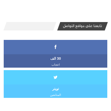
تابعنا على مواقع التواصل
30 الف
اعجاب
تويتر
المتابعين