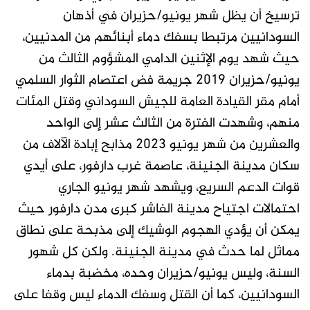
ترسيخ أن يظل شهر يونيو/حزيران في أذهان
السودانيين مرتبطا بسفك دماء أبنائهم من المدنيين،
حيث شهد يوم الإثنين الدامي المشؤوم الثالث من
يونيو/حزيران 2019 جريمة فض اعتصام الثوار السلمي
أمام مقر القيادة العامة للجيش السوداني وقتل المئات
منهم، وشهدت الفترة من الثالث عشر إلى الواحد
والعشرين من شهر يونيو 2023 مذابح إبادة الآلاف من
سكان مدينة الجنينة، عاصمة غرب دارفور، على أيدي
قوات الدعم السريع، ويشهد شهر يونيو الجاري
احتمالات اجتياح مدينة الفاشر كبرى مدن دارفور حيث
يمكن أن يؤدي الهجوم الوشيك إلى مذبحة على نطاق
مماثل لما حدث في مدينة الجنينة. ولكن كل شهور
السنة، وليس يونيو/حزيران وحده، مخضبة بدماء
السودانيين، كما أن القتل وسفك الدماء ليس وقفا على