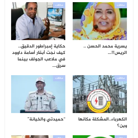
مقالات
مقالات
يسرية محمد الحسن ..
حكاية إمبراطور الدقيق..
الريس!!…
كيف نجت أبقار أسامة داوود
في ملاعب الجولف بينما
سرق…
مقالات
مقالات
الكهرباء..المشكلة مكانها
“حميدتي والخيانة”
وين؟