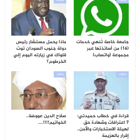
مقالات
مقالات
جامعة خاصة تُنهي خدمات
ماذا يحمل مستشار رئيس
(16) من أساتذتها عبر
دولة جنوب السودان توت
مجموعة (واتساب)
قلواك في زيارته اليوم إلي
الخرطوم؟
مقالات
مقالات
قراءة في خطاب حميدتي:
صلاح الدين عووضة..
7 اعترافات وشهادة حق
الخواتيم!!!!….
لهيئة الاستخبارات والأمن..
إقرار بالهزيمة