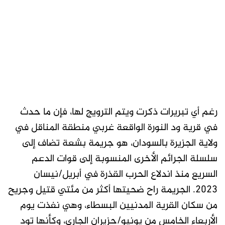
رغم أي تبريرات ذكرت ويتم الترويج لها، فإن ما حدث
في قرية ود النورة الواقعة غربي منطقة المناقل في
ولاية الجزيرة بالسودان، هو جريمة بشعة تضاف إلى
سلسلة الجرائم الأخرى المنسوبة إلى قوات الدعم
السريع منذ اندلاع الحرب القذرة في أبريل/نيسان
2023. الجريمة راح ضحيتها أكثر من مئتي قتيل وجريح
من سكان القرية المدنيين البسطاء، وهي نفذت يوم
الأربعاء الخامس من يونيو/حزيران الجاري، وكأنها تود