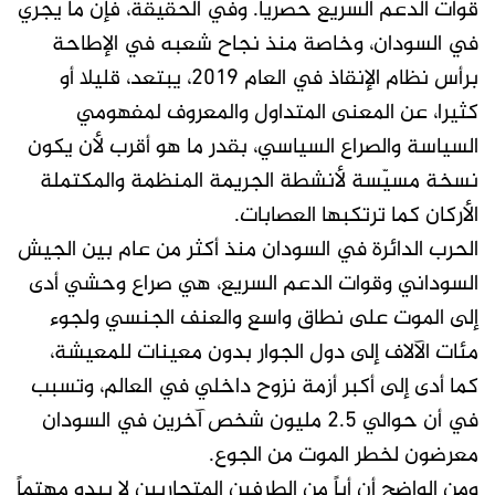
قوات الدعم السريع حصريا. وفي الحقيقة، فإن ما يجري
في السودان، وخاصة منذ نجاح شعبه في الإطاحة
برأس نظام الإنقاذ في العام 2019، يبتعد، قليلا أو
كثيرا، عن المعنى المتداول والمعروف لمفهومي
السياسة والصراع السياسي، بقدر ما هو أقرب لأن يكون
نسخة مسيّسة لأنشطة الجريمة المنظمة والمكتملة
الأركان كما ترتكبها العصابات.
الحرب الدائرة في السودان منذ أكثر من عام بين الجيش
السوداني وقوات الدعم السريع، هي صراع وحشي أدى
إلى الموت على نطاق واسع والعنف الجنسي ولجوء
مئات الآلاف إلى دول الجوار بدون معينات للمعيشة،
كما أدى إلى أكبر أزمة نزوح داخلي في العالم، وتسبب
في أن حوالي 2.5 مليون شخص آخرين في السودان
معرضون لخطر الموت من الجوع.
ومن الواضح أن أياً من الطرفين المتحاربين لا يبدو مهتماً