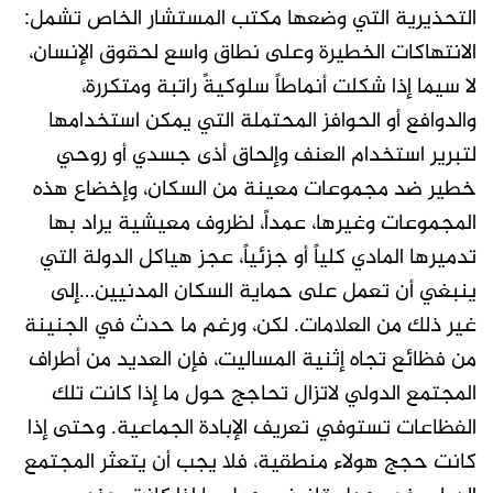
التحذيرية التي وضعها مكتب المستشار الخاص تشمل:
الانتهاكات الخطيرة وعلى نطاق واسع لحقوق الإنسان،
لا سيما إذا شكلت أنماطاً سلوكيةً راتبة ومتكررة،
والدوافع أو الحوافز المحتملة التي يمكن استخدامها
لتبرير استخدام العنف وإلحاق أذى جسدي أو روحي
خطير ضد مجموعات معينة من السكان، وإخضاع هذه
المجموعات وغيرها، عمداً، لظروف معيشية يراد بها
تدميرها المادي كلياً أو جزئياً، عجز هياكل الدولة التي
ينبغي أن تعمل على حماية السكان المدنيين…إلى
غير ذلك من العلامات. لكن، ورغم ما حدث في الجنينة
من فظائع تجاه إثنية المساليت، فإن العديد من أطراف
المجتمع الدولي لاتزال تحاجج حول ما إذا كانت تلك
الفظاعات تستوفي تعريف الإبادة الجماعية. وحتى إذا
كانت حجج هولاء منطقية، فلا يجب أن يتعثر المجتمع