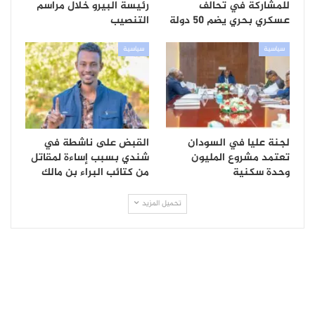
للمشاركة في تحالف
رئيسة البيرو خلال مراسم
عسكري بحري يضم 50 دولة
التنصيب
سياسية
سياسية
لجنة عليا في السودان
القبض على ناشطة في
تعتمد مشروع المليون
شندي بسبب إساءة لمقاتل
وحدة سكنية
من كتائب البراء بن مالك
تحميل المزيد