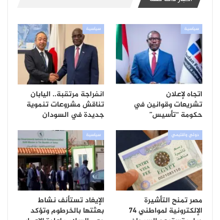
سياسية
سياسية
اتجاه لإعلان
انفراجة مرتقبة.. اليابان
تشريعات وقوانين في
تناقش مشروعات تنموية
حكومة “تأسيس”
جديدة في السودان
دولي واقليمي
سياسية
مصر تمنح التأشيرة
الإيغاد تستأنف نشاط
الإلكترونية لمواطني 74
بعثتها بالخرطوم وتؤكد