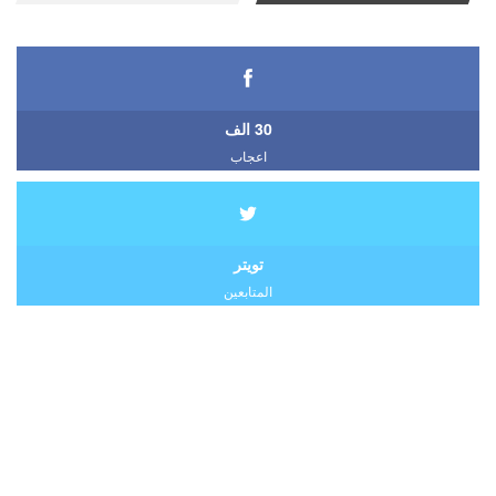
30 الف
اعجاب
تويتر
المتابعين