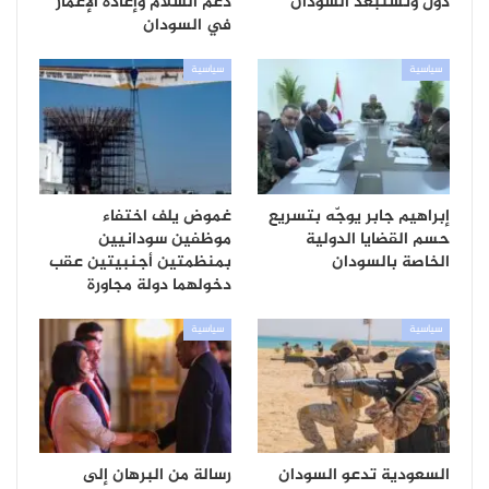
دول وتستبعد السودان
دعم السلام وإعادة الإعمار
في السودان
سياسية
سياسية
إبراهيم جابر يوجّه بتسريع
غموض يلف اختفاء
حسم القضايا الدولية
موظفين سودانيين
الخاصة بالسودان
بمنظمتين أجنبيتين عقب
دخولهما دولة مجاورة
سياسية
سياسية
السعودية تدعو السودان
رسالة من البرهان إلى