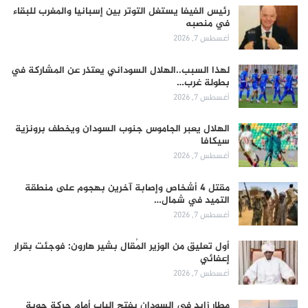
رئيس الفيفا يستغل التوتر بين إسبانيا والمغرب للبقاء
في منصبه
أغسطس 7, 2026
لهذا السبب..الهلال السوداني يعتذر عن المشاركة في
بطولة غرب…
أغسطس 7, 2026
الهلال يعبر الجاموس جنوب السودان ويخطف برونزية
سيكافا
أغسطس 7, 2026
مقتل 4 أشخاص وإصابة آخرين بهجوم على منطقة
التميد في شمال…
أغسطس 7, 2026
أول تعليق من الوزير المُقال بشير هارون: فوجئت بقرار
إعفائي
أغسطس 7, 2026
مطار زايد في السودان يفتح الباب أمام حركة جوية