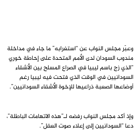
وعبّر مجلس النواب عن “استغرابه” ما جاء في مداخلة
مندوب السودان لدى الأمم المتحدة على إحاطة خوري
“الذي زج باسم ليبيا في الصراع المسلح بين الأشقاء
السودانيين في الوقت الذي فتحت فيه ليبيا رغم
أوضاعها الصعبة ذراعيها للإخوة الأشقاء السودانيين”.
وإذ أكد مجلس النواب رفضه لـ”هذه الاتهامات الباطلة”،
دعا “السودانيين إلى إعلاء صوت العقل”.